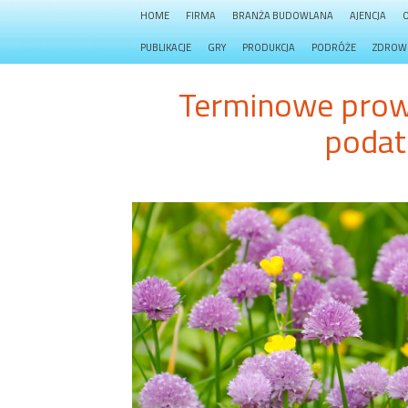
HOME
FIRMA
BRANŻA BUDOWLANA
AJENCJA
PUBLIKACJE
GRY
PRODUKCJA
PODRÓŻE
ZDROW
Terminowe prow
podat