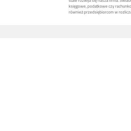
stale rozwija się nasza firma. Świa
księgowe, podatkowe czy rachun
również przedsiębiorcom w rozliczan