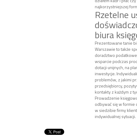
działem kadr i płac c
najkorzystniejszej fo
Rzetelne u
doświadcz
biura księ
Prezentowane tanie b
Warszawie to także spe
doradztwo podatkowe
wsparcie podczas pro
dotacji unijnych, na p
inwestycje. Indywidua
problemów, z jakimi p
przedsiębiorcy, pozyt
kontakty z każdym z t
Prowadzenie księgowo
odbywać się w formie o
w siedzibie firmy klien
indywidualnej sytuacji.