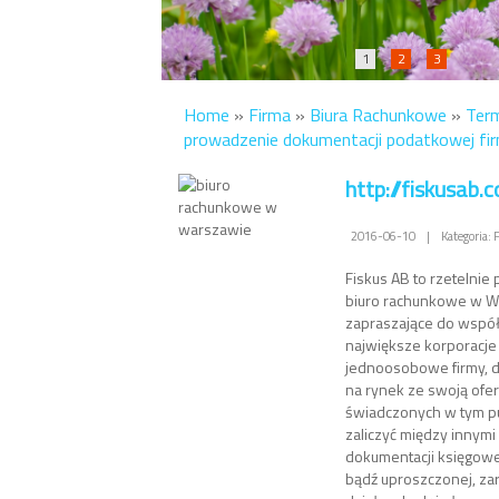
1
2
3
Home
»
Firma
»
Biura Rachunkowe
»
Ter
prowadzenie dokumentacji podatkowej fi
http://fiskusab.
2016-06-10
|
Kategoria:
Fiskus AB to rzetelnie
biuro rachunkowe w W
zapraszające do współ
największe korporacje
jednoosobowe firmy, d
na rynek ze swoją ofer
świadczonych w tym pu
zaliczyć między innym
dokumentacji księgowe
bądź uproszczonej, z