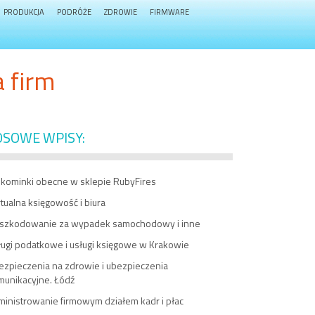
PRODUKCJA
PODRÓŻE
ZDROWIE
FIRMWARE
a firm
OSOWE WPISY:
okominki obecne w sklepie RubyFires
tualna księgowość i biura
szkodowanie za wypadek samochodowy i inne
ługi podatkowe i usługi księgowe w Krakowie
ezpieczenia na zdrowie i ubezpieczenia
munikacyjne. Łódź
ministrowanie firmowym działem kadr i płac