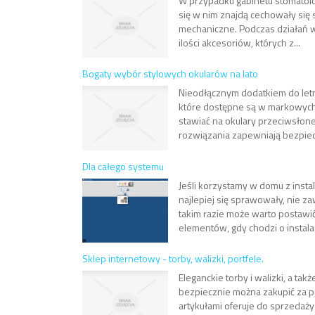
W przypadku gabinetu stomatolo
się w nim znajdą cechowały si
mechaniczne. Podczas działań w
ilości akcesoriów, których z...
Bogaty wybór stylowych okularów na lato
Nieodłącznym dodatkiem do letn
które dostępne są w markowych
stawiać na okulary przeciwsłone
rozwiązania zapewniają bezpiec
Dla całego systemu
Jeśli korzystamy w domu z insta
najlepiej się sprawowały, nie za
takim razie może warto postawić
elementów, gdy chodzi o instalac
Sklep internetowy - torby, walizki, portfele.
Eleganckie torby i walizki, a tak
bezpiecznie można zakupić za p
artykułami oferuje do sprzedaż