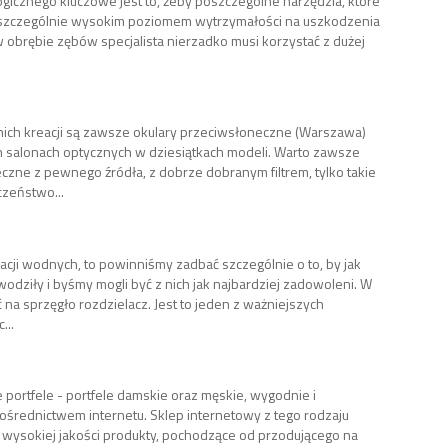
gicznego kluczowe jest to, żeby poszczególne narzędzia, które
ę szczególnie wysokim poziomem wytrzymałości na uszkodzenia
 obrębie zębów specjalista nierzadko musi korzystać z dużej
ich kreacji są zawsze okulary przeciwsłoneczne (Warszawa)
 salonach optycznych w dziesiątkach modeli. Warto zawsze
czne z pewnego źródła, z dobrze dobranym filtrem, tylko takie
zeństwo...
lacji wodnych, to powinniśmy zadbać szczególnie o to, by jak
wodziły i byśmy mogli być z nich jak najbardziej zadowoleni. W
 na sprzęgło rozdzielacz. Jest to jeden z ważniejszych
...
że portfele - portfele damskie oraz męskie, wygodnie i
ośrednictwem internetu. Sklep internetowy z tego rodzaju
y wysokiej jakości produkty, pochodzące od przodującego na