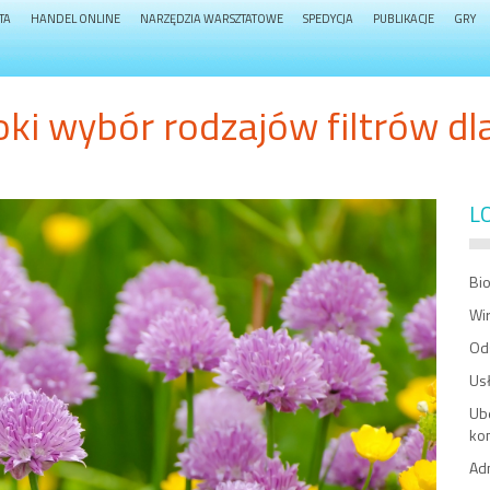
TA
HANDEL ONLINE
NARZĘDZIA WARSZTATOWE
SPEDYCJA
PUBLIKACJE
GRY
ki wybór rodzajów filtrów dl
L
Bi
Wir
Od
Us
Ub
ko
Ad