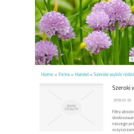
1
Home
»
Firma
»
Handel
»
Szeroki wybór rodza
Szeroki 
2018-01-30
Filtry absol
dostosowane
naszego pr
oczyszczani