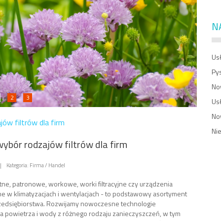
N
Usł
Py
No
2
3
Us
No
jów filtrów dla firm
Ni
wybór rodzajów filtrów dla firm
|
Kategoria: Firma / Handel
utne, patronowe, workowe, worki filtracyjne czy urządzenia
 w klimatyzacjach i wentylacjach - to podstawowy asortyment
zedsiębiorstwa. Rozwijamy nowoczesne technologie
a powietrza i wody z różnego rodzaju zanieczyszczeń, w tym