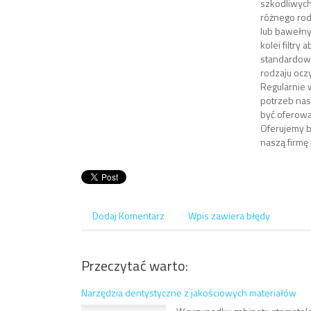
szkodliwych
różnego rod
lub bawełny
kolei filtry
standardowy
rodzaju ocz
Regularnie
potrzeb nas
być oferowa
Oferujemy b
naszą firmę f
Dodaj Komentarz
Wpis zawiera błędy
Przeczytać warto:
Narzędzia dentystyczne z jakościowych materiałów