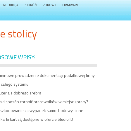
PRODUKCJA
PODRÓŻE
ZDROWIE
FIRMWARE
e stolicy
OSOWE WPISY:
rminowe prowadzenie dokumentacji podatkowej firmy
a całego systemu
uteria z dobrego srebra
jaki sposób chronić pracowników w miejscu pracy?
szkodowanie za wypadek samochodowy i inne
karki kart są dostępne w ofercie Studio ID