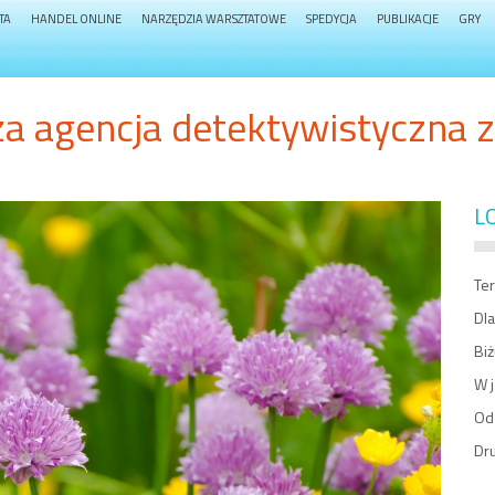
TA
HANDEL ONLINE
NARZĘDZIA WARSZTATOWE
SPEDYCJA
PUBLIKACJE
GRY
a agencja detektywistyczna z
L
Te
Dl
Biż
W 
Od
Dru