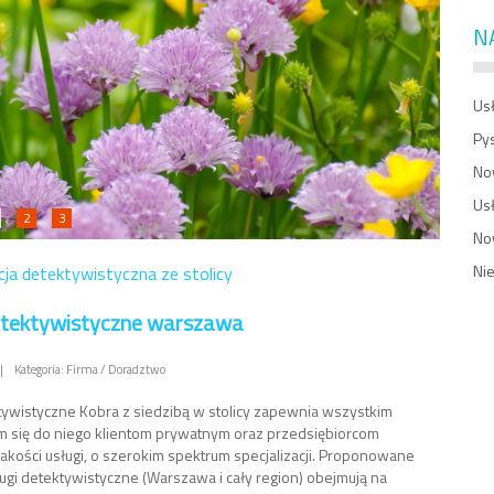
N
Usł
Py
No
Us
2
3
No
Ni
cja detektywistyczna ze stolicy
detektywistyczne warszawa
|
Kategoria: Firma / Doradztwo
tywistyczne Kobra z siedzibą w stolicy zapewnia wszystkim
m się do niego klientom prywatnym oraz przedsiębiorcom
jakości usługi, o szerokim spektrum specjalizacji. Proponowane
ługi detektywistyczne (Warszawa i cały region) obejmują na