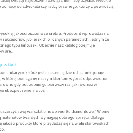
takiej sytuacji najlepszym rozwiązaniem, aby uzyskać wysokie
e pomocy od adwokata czy radcy prawnego, którzy z pewnością
.
 wysokiej jakości biżuteria ze srebra. Producent wprowadza na
 i akcesoriów jubilerskich o różnych parametrach. Jednym ze
nego typu łańcuszki. Obecnie nasz katalog obejmuje
w sre...
jne. Łódź
omunikacyjne? Łódź jest miastem, gdzie od lat funkcjonuje
, w której pomagamy naszym klientom wybrać odpowiednie
równo gdy potrzebuje go pierwszy raz, jak również w
 ubezpieczenie, na coś ...
poszerzyć swój warsztat o nowe wiertło diamentowe? Wiemy
ą materiałów twardych wymagają dobrego sprzętu. Dlatego
j jakości produkty które przydadzą się na wielu stanowiskach
b...