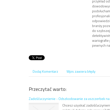
przykład od
dowodowych
podsłucham
profesjonal
odpowiedzia
branży pozw
do szybszej
detektywist
wariografie
pewnych nad
Dodaj Komentarz
Wpis zawiera błędy
Przeczytać warto:
Zadośćuczynienie - Odszkodowanie za uszczerbek na
Chcesz uzyskać zadośćuczynienie