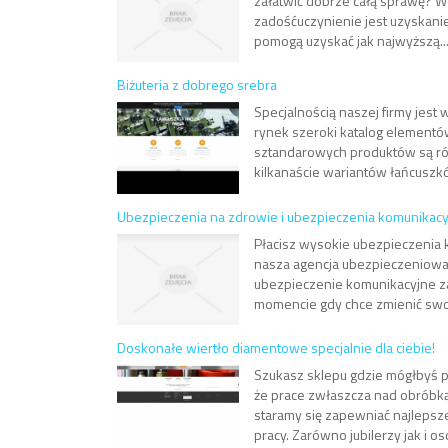
załatwić dobrze całą sprawę? W 
zadośćuczynienie jest uzyskani
pomogą uzyskać jak najwyższą..
Biżuteria z dobrego srebra
Specjalnością naszej firmy jest
rynek szeroki katalog elementów
sztandarowych produktów są róż
kilkanaście wariantów łańcuszkó
Ubezpieczenia na zdrowie i ubezpieczenia komunikacy
Płacisz wysokie ubezpieczenia k
nasza agencja ubezpieczeniowa
ubezpieczenie komunikacyjne za
momencie gdy chce zmienić swoje
Doskonałe wiertło diamentowe specjalnie dla ciebie!
Szukasz sklepu gdzie mógłbyś 
że prace zwłaszcza nad obróbk
staramy się zapewniać najlepsze
pracy. Zarówno jubilerzy jak i oso