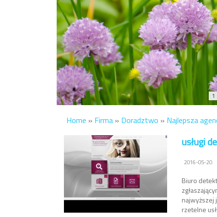
1
Home
»
Firma
»
Doradztwo
»
Najlepsza agen
usługi 
2016-05-20
Biuro detek
zgłaszający
najwyższej 
rzetelne us