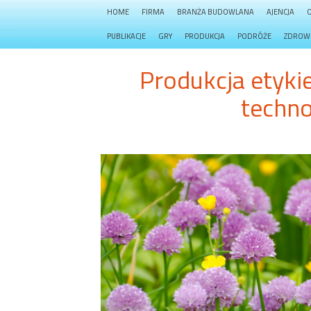
HOME
FIRMA
BRANŻA BUDOWLANA
AJENCJA
PUBLIKACJE
GRY
PRODUKCJA
PODRÓŻE
ZDROW
Produkcja etyk
techno