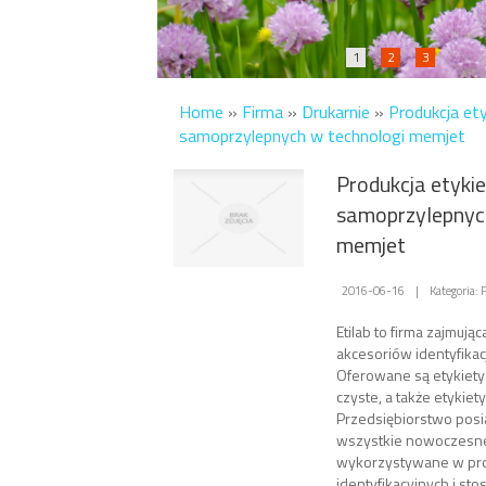
1
2
3
Home
»
Firma
»
Drukarnie
»
Produkcja ety
samoprzylepnych w technologi memjet
Produkcja etykie
samoprzylepnyc
memjet
2016-06-16
|
Kategoria:
Etilab to firma zajmując
akcesoriów identyfikac
Oferowane są etykiet
czyste, a także etykiet
Przedsiębiorstwo pos
wszystkie nowoczesne
wykorzystywane w pro
identyfikacyjnych i s