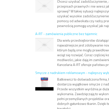
Chcesz uzyskać zadośćuczynienie, a
przepisach prawnych i nie wiesz ja
sprawę? W takiej sytuacji najlepsz
uzyskać wysokie zadośćuczynienie 
pomocy od adwokata czy radcy pra
pewnością pomogą uzyskać jak najw
A-RT - zamówienia publiczne bez tajemnic
Dla wielu przedsiębiorstw działają
najważniejsze jest zdobywanie now
którym będą one mogły prawidłowo
wciąż się rozwijać. Coraz częściej k
możliwości, jakie dają im zamówieni
Kancelaria A-RT oferuje państwu pro
Smycze z nadrukiem reklamowym - najlepszy wyb
Batkiewicz to doświadczona firma, k
dostarcza wyjątkowe smycze z na
Przede wszystkim wyróżnia je duża
wykonania. Zawdzięczają to wykon
pełni przemyślanych projektów or
dobrych gatunkowo tkanin. Dzięki 
trwałości...