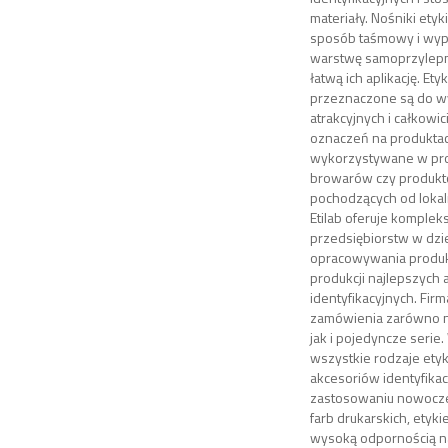
materiały. Nośniki ety
sposób taśmowy i wy
warstwę samoprzylepną
łatwą ich aplikację. Et
przeznaczone są do 
atrakcyjnych i całkowic
oznaczeń na produktac
wykorzystywane w pro
browarów czy produk
pochodzących od loka
Etilab oferuje komple
przedsiębiorstw w dzi
opracowywania produk
produkcji najlepszych
identyfikacyjnych. Firm
zamówienia zarówno na
jak i pojedyncze seri
wszystkie rodzaje ety
akcesoriów identyfikac
zastosowaniu nowocze
farb drukarskich, etyki
wysoką odpornością na