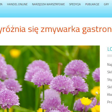
TA
HANDEL ONLINE
NARZĘDZIA WARSZTATOWE
SPEDYCJA
PUBLIKACJE
GRY
różnia się zmywarka gastro
L
Na
Sk
St
Skl
Kt
Pr