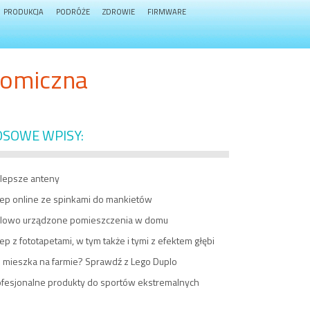
PRODUKCJA
PODRÓŻE
ZDROWIE
FIRMWARE
nomiczna
OSOWE WPISY:
jlepsze anteny
lep online ze spinkami do mankietów
ylowo urządzone pomieszczenia w domu
ep z fototapetami, w tym także i tymi z efektem głębi
o mieszka na farmie? Sprawdź z Lego Duplo
ofesjonalne produkty do sportów ekstremalnych