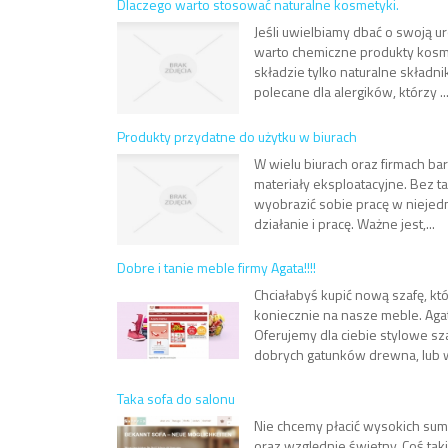
Dlaczego warto stosować naturalne kosmetyki.
Jeśli uwielbiamy dbać o swoją ur
warto chemiczne produkty kosme
składzie tylko naturalne składni
polecane dla alergików, którzy ..
Produkty przydatne do użytku w biurach
W wielu biurach oraz firmach ba
materiały eksploatacyjne. Bez ta
wyobrazić sobie pracę w niejedn
działanie i pracę. Ważne jest,...
Dobre i tanie meble firmy Agata!!!!
Chciałabyś kupić nową szafę, któ
koniecznie na nasze meble. Agat
Oferujemy dla ciebie stylowe s
dobrych gatunków drewna, lub w
Taka sofa do salonu
Nie chcemy płacić wysokich sum.
oraz względnie świetny. Coś tak