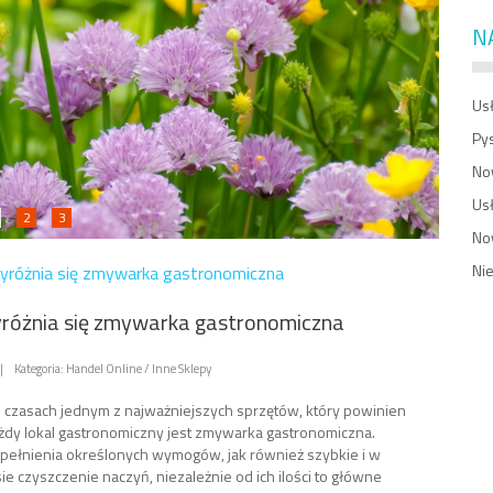
N
Usł
Py
No
Us
2
3
No
Ni
yróżnia się zmywarka gastronomiczna
różnia się zmywarka gastronomiczna
|
Kategoria: Handel Online / Inne Sklepy
czasach jednym z najważniejszych sprzętów, który powinien
żdy lokal gastronomiczny jest zmywarka gastronomiczna.
pełnienia określonych wymogów, jak również szybkie i w
ie czyszczenie naczyń, niezależnie od ich ilości to główne