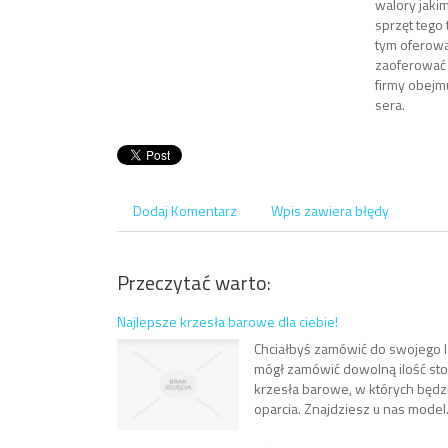
walory jaki
sprzęt tego
tym oferowa
zaoferować 
firmy obejmu
sera.
Dodaj Komentarz
Wpis zawiera błędy
Przeczytać warto:
Najlepsze krzesła barowe dla ciebie!
Chciałbyś zamówić do swojego 
mógł zamówić dowolną ilość stoł
krzesła barowe, w których będz
oparcia. Znajdziesz u nas model.