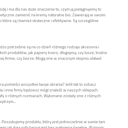
odę i ma dla nas duże znaczenie to, czym ją pielęgnujemy to
tyczne zamienić na kremy naturalne bio. Zawierają w swoim
ki które są również skuteczne i efektywne. Są szczególnie
.
rdzo potrzebne są na co dzień różnego rodzaju akcesoria i
kich produktów, jak papiery ksero, długopisy, czy tusze, trudno
ej firmie, czy biurze. Mogą one w znacznym stopniu ułatwić
ra pomieści wszystkie twoje ubrania? Jeśli tak to zobacz
a i inne firmy będziesz mógł znaleźć w naszych sklepach.
zafy o różnych rozmiarach. Wykonane zostały one z różnych
ytrzym...
 Poszukujemy produktu, który jest jednocześnie w sumie tani
iego jak ikea sofa bezug jest bez wątpienia świetne. W innym