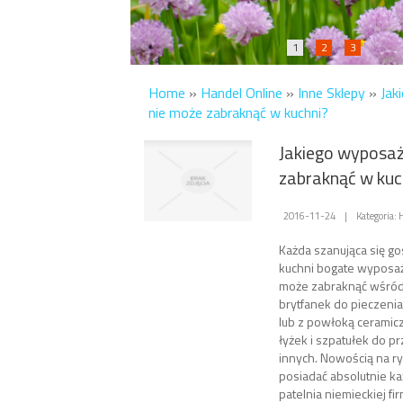
1
2
3
Home
»
Handel Online
»
Inne Sklepy
»
Jak
nie może zabraknąć w kuchni?
Jakiego wyposaż
zabraknąć w kuc
2016-11-24
|
Kategoria: 
Każda szanująca się g
kuchni bogate wyposaż
może zabraknąć wśród 
brytfanek do pieczenia
lub z powłoką ceramic
łyżek i szpatułek do p
innych. Nowością na r
posiadać absolutnie ka
patelnia niemieckiej fi