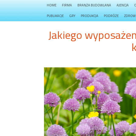
HOME
FIRMA
BRANŻA BUDOWLANA
AJENCJA
PUBLIKACJE
GRY
PRODUKCJA
PODRÓŻE
ZDROW
Jakiego wyposażen