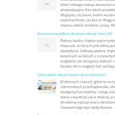
dzień różnego rodzaju akcesoria i m
eksploatacyjne. Bez takich produkt
długopisy, czy tusze, trudno wyobr
niejednej firmie, czy biurze. Mogą
stopniu ułatwić działanie i pracę. Waż
Nowoczesne plafony diodowe oferuje Salon LED
Plafony bardzo chętnie wykorzyst
miejscach, w których potrzebny jes
oświetlenia. Sufitowe plafony chę
łazienkach, w których z oczywistyc
względów nie stosujemy żadnych z
światła, które mogłyby być zachlapa
Gdzie warto zakupić dywan do przedszkola?
W obecnych czasach, gdzie to na ry
różnorodnych przedsiębiorstw, ofe
dostępnych produktów i usługi, w
stanie zaopatrzyć się w artykuły, p
określonej sytuacji oraz o określo
Towarami tego typu będą dywany...