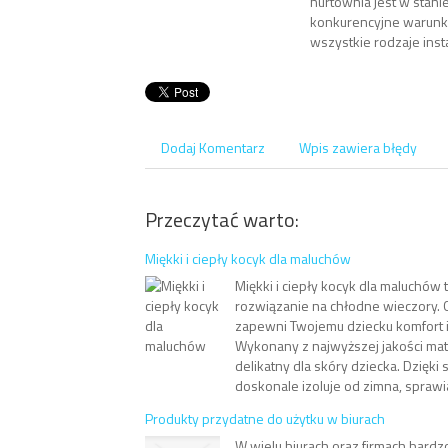
hurtownia jest w stan
konkurencyjne warunk
wszystkie rodzaje insta
Dodaj Komentarz
Wpis zawiera błędy
Przeczytać warto:
Miękki i ciepły kocyk dla maluchów
Miękki i ciepły kocyk dla maluchów 
rozwiązanie na chłodne wieczory. G
zapewni Twojemu dziecku komfort i
Wykonany z najwyższej jakości mate
delikatny dla skóry dziecka. Dzięki 
doskonale izoluje od zimna, sprawia
Produkty przydatne do użytku w biurach
W wielu biurach oraz firmach bardz