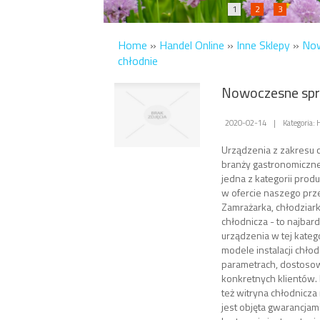
1
2
3
Home
»
Handel Online
»
Inne Sklepy
»
Now
chłodnie
Nowoczesne spr
2020-02-14
|
Kategoria: 
Urządzenia z zakresu 
branży gastronomiczne
jedna z kategorii prod
w ofercie naszego prz
Zamrażarka, chłodziark
chłodnicza - to najbar
urządzenia w tej kateg
modele instalacji chło
parametrach, dostoso
konkretnych klientów. 
też witryna chłodnicza
jest objęta gwarancja