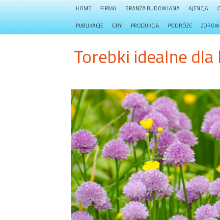
HOME
FIRMA
BRANŻA BUDOWLANA
AJENCJA
PUBLIKACJE
GRY
PRODUKCJA
PODRÓŻE
ZDROW
Torebki idealne dla 