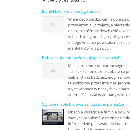
Identyfikatory dla Twojego pieska
Wiele osób bardzo ceni swoje psy, 
przywiązanie i przyjaźń, a nierzad
osiągania różnorodnych celów w sp
w takich instytucjach jak policja czy
dlatego właśnie powstała nasza ofer
identyfikator dla psa. Al...
Dobra i tania antena do twojego mieszkania!
Masz problem z odbiorem sygnału t
Jeśli tak, to koniecznie zobacz co 
ciebie. U nas będziesz mógł zamów
telewizorów przez Internet. Jedny
wystawianych w naszych sklepach j
antena TV został wykonany w kraju i 
Stylowe meble biurowe za rozsądne pieniądze
Obecnie właściciele firm nie powin
żadnych problemów ze znalezieni
które będzie pasowało do konkret
biurowych. Oczywiście tego rodzaj