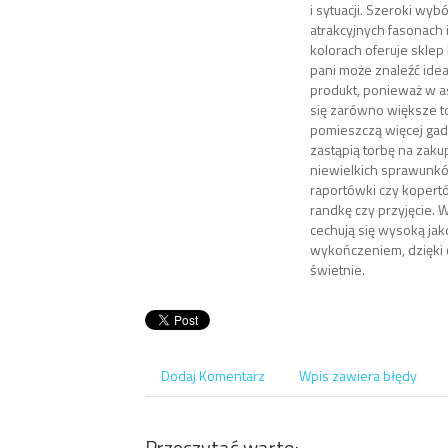
i sytuacji. Szeroki wy
atrakcyjnych fasonach 
kolorach oferuje sklep 
pani może znaleźć idea
produkt, ponieważ w a
się zarówno większe t
pomieszczą więcej gad
zastąpią torbę na zak
niewielkich sprawunków
raportówki czy kopertó
randkę czy przyjęcie. 
cechują się wysoką jak
wykończeniem, dzięki 
świetnie.
Dodaj Komentarz
Wpis zawiera błędy
Przeczytać warto: