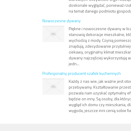
doskonale wyglądać, ponieważ rzutu
na temat danego podmiotu gospodar
Nowoczesne dywany
Piękne i nowoczesne dywany w lic
stanowią dekoracje mieszkalne, któ
wychodzą z mody. Czynią pomieszc
znajdują, zdecydowanie przytulnie
ciekawy, oryginalny klimat mieszk
dywany najczęściej wykorzystują 
jedn...
Profesjonalny producent szafek kuchennych
Każdy z nas wie, jak ważne jest ot
przebywamy. Kształtowanie przestr
pozwala nam uzyskać optymalny efe
będzie on inny. Są osoby, dla który
wygląd ich domu czy mieszkania, dla
wygoda, jeszcze inni cenią sobie fun