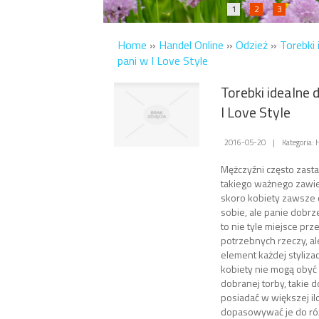
1
2
3
Home
»
Handel Online
»
Odzież
»
Torebki 
pani w I Love Style
Torebki idealne 
I Love Style
2016-05-20
|
Kategoria:
Mężczyźni często zasta
takiego ważnego zawie
skoro kobiety zawsze c
sobie, ale panie dobrz
to nie tyle miejsce p
potrzebnych rzeczy, a
element każdej styliza
kobiety nie mogą obyć 
dobranej torby, takie d
posiadać w większej ilo
dopasowywać je do różn