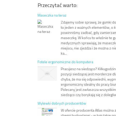
Przeczytać warto:
Maseczka na teraz
Zdajemy sobie sprawę, że gumki 
to jeden z ważnych elementów, o 
powinniśmy zadbać, gdy zamierzam
maseczkę. W końcu to właśnie te 
medycznych sprawiają, że maseczka
miejscu, nie zjeżdża i że można z n
ka...
Fotele ergonomiczne do komputera
Pracujesz na siedząco? Kilkugodz
pozycji siedzącej jest mordercze dl
chyba, że ma się odpowiedni, wypro
ergonomiczny idealny do pracy biur
Polecany jest zwłaszcza wszystkim,
siedząco czy borykają się z dolegliw
Wylewki dobrych producentów
W ofercie producenta Atlas można 
chemii budowlanej - w tym takie pro