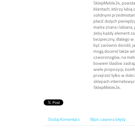
SklepMeble24, powstał
klientach, którzy lubią 
solidnymi przedmiotami,
płacić dużych pieniędzy
marka znana i lubiana, 
żeby każdy element za
bezpieczny, dlatego w
być zarówno dorośli, ja
mogą docenić także w
czworonogów, na mebl
bowiem śladów zadrap
wiele propozycji, kom
przejrzeć tylko w do
sklepach internetowych
SklepMeble24.
Dodaj Komentarz
Wpis zawiera błędy