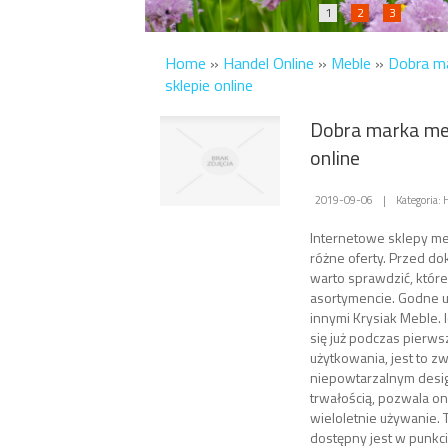
1
2
3
Home
»
Handel Online
»
Meble
»
Dobra ma
sklepie online
Dobra marka meb
online
2019-09-06
|
Kategoria:
Internetowe sklepy m
różne oferty. Przed do
warto sprawdzić, które
asortymencie. Godne u
innymi Krysiak Meble. 
się już podczas pierws
użytkowania, jest to zw
niepowtarzalnym desig
trwałością, pozwala o
wieloletnie używanie. 
dostępny jest w punk