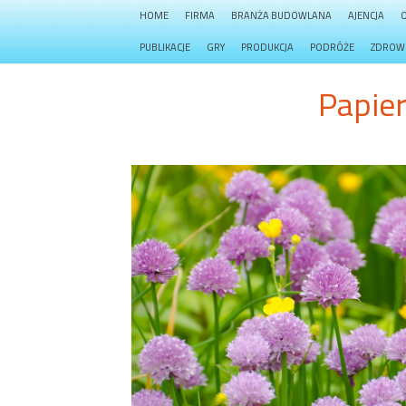
HOME
FIRMA
BRANŻA BUDOWLANA
AJENCJA
PUBLIKACJE
GRY
PRODUKCJA
PODRÓŻE
ZDROW
Papie