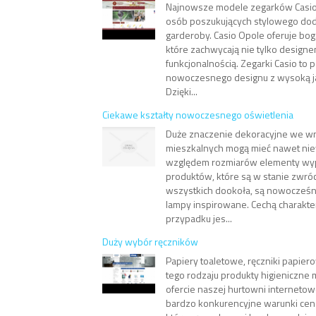
Najnowsze modele zegarków Casio 
osób poszukujących stylowego dod
garderoby. Casio Opole oferuje bo
które zachwycają nie tylko designe
funkcjonalnością. Zegarki Casio to 
nowoczesnego designu z wysoką j
Dzięki...
Ciekawe kształty nowoczesnego oświetlenia
Duże znaczenie dekoracyjne we w
mieszkalnych mogą mieć nawet nie
względem rozmiarów elementy wy
produktów, które są w stanie zwróc
wszystkich dookoła, są nowocześni
lampy inspirowane. Cechą charakte
przypadku jes...
Duży wybór ręczników
Papiery toaletowe, ręczniki papier
tego rodzaju produkty higieniczne
ofercie naszej hurtowni interneto
bardzo konkurencyjne warunki cen