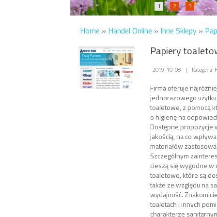
1
2
3
Home
»
Handel Online
»
Inne Sklepy
»
Pap
Papiery toalet
2019-10-08
|
Kategoria: 
Firma oferuje najróżni
jednorazowego użytku,
toaletowe, z pomocą k
o higienę na odpowied
Dostępne propozycje w
jakością, na co wpływa
materiałów zastosowan
Szczególnym zaintere
cieszą się wygodne w 
toaletowe, które są 
także ze względu na sa
wydajność. Znakomici
toaletach i innych pom
charakterze sanitarny