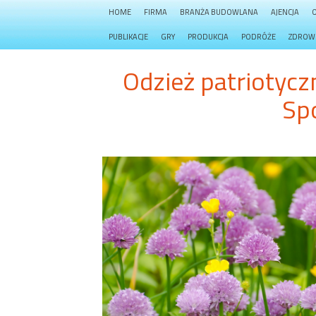
HOME
FIRMA
BRANŻA BUDOWLANA
AJENCJA
PUBLIKACJE
GRY
PRODUKCJA
PODRÓŻE
ZDROW
Odzież patriotyc
Sp