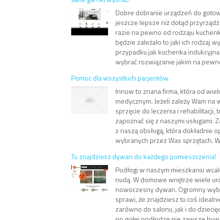
Dobre dobranie urządzeń do goto
jeszcze lepsze niż dotąd przyrządz
razie na pewno od rodzaju kuchen
będzie zależało to jaki ich rodzaj 
przypadku jak kuchenka indukcyjn
wybrać rozwiązanie jakim na pewno 
Pomoc dla wszystkich pacjentów
Innow to znana firma, która od wielu
medycznym. Jeżeli zależy Wam na w
sprzęcie do leczenia i rehabilitacji,
zapoznać się z naszymi usługami. 
z naszą obsługą, która dokładnie
wybranych przez Was sprzętach. W 
Tu znajdziesz dywan do każdego pomieszczenia!
Podłogi w naszym mieszkaniu wcal
nudą. W domowe wnętrze wiele ur
nowoczesny dywan. Ogromny wybó
sprawi, że znajdziesz tu coś idealn
zarówno do salonu, jak i do dzieci
po gołej podłodze nie zawsze bywa