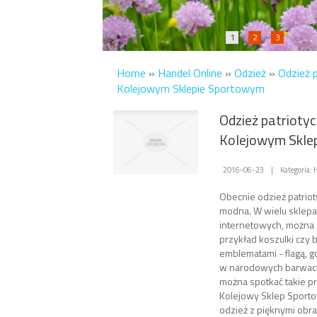
1
2
3
Home
»
Handel Online
»
Odzież
»
Odzież 
Kolejowym Sklepie Sportowym
Odzież patrioty
Kolejowym Skle
2016-06-23
|
Kategoria:
Obecnie odzież patriot
modna. W wielu sklepa
internetowych, można 
przykład koszulki czy 
emblematami - flagą, 
w narodowych barwach
można spotkać takie pro
Kolejowy Sklep Sporto
odzież z pięknymi obra