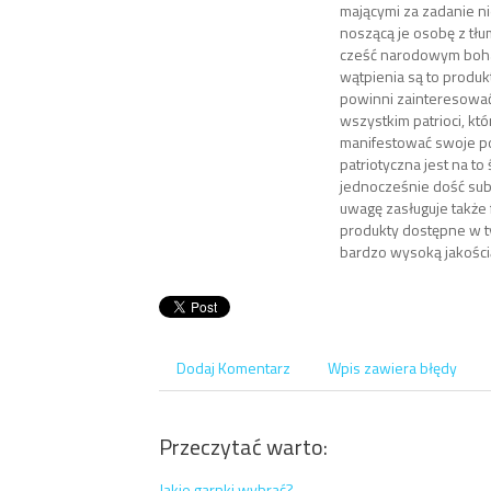
mającymi za zadanie ni
noszącą je osobę z tłu
cześć narodowym boh
wątpienia są to produk
powinni zainteresować
wszystkim patrioci, któ
manifestować swoje po
patriotyczna jest na to
jednocześnie dość su
uwagę zasługuje także 
produkty dostępne w ty
bardzo wysoką jakości
Dodaj Komentarz
Wpis zawiera błędy
Przeczytać warto:
Jakie garnki wybrać?