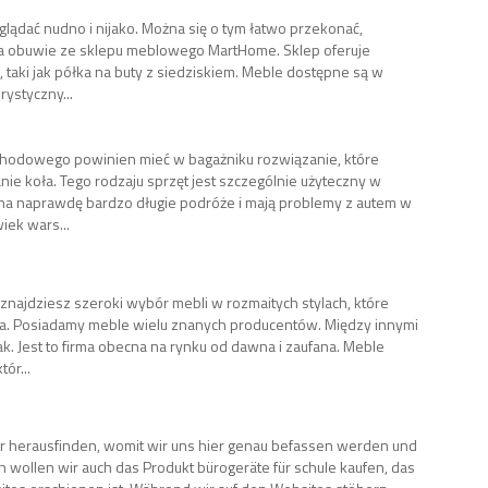
glądać nudno i nijako. Można się o tym łatwo przekonać,
 na obuwie ze sklepu meblowego MartHome. Sklep oferuje
taki jak półka na buty z siedziskiem. Meble dostępne są w
orystyczny...
hodowego powinien mieć w bagażniku rozwiązanie, które
e koła. Tego rodzaju sprzęt jest szczególnie użyteczny w
ię na naprawdę bardzo długie podróże i mają problemy z autem w
iek wars...
znajdziesz szeroki wybór mebli w rozmaitych stylach, które
za. Posiadamy meble wielu znanych producentów. Między innymi
ak. Jest to firma obecna na rynku od dawna i zaufana. Meble
ór...
 herausfinden, womit wir uns hier genau befassen werden und
ch wollen wir auch das Produkt bürogeräte für schule kaufen, das