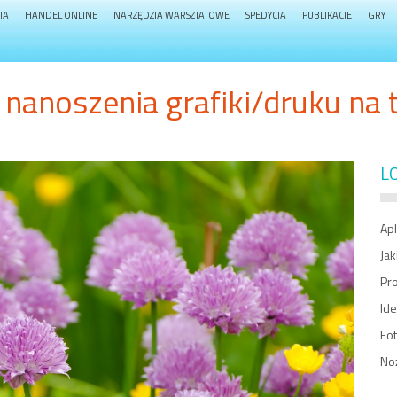
TA
HANDEL ONLINE
NARZĘDZIA WARSZTATOWE
SPEDYCJA
PUBLIKACJE
GRY
nanoszenia grafiki/druku na t
L
Apl
Jak
Pro
Ide
Fot
Noż