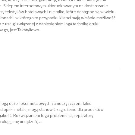
oga. Sklepem internetowym ukierunkowanym na dostarczanie
sy tekstyliów hotelowych i nie tylko, które dostępne są w wielu
łonach i w którego to przypadku klienci mają właśnie możliwość
a z usługi związanej z naniesieniem loga techniką druku
go, jest Tekstyliowo.
mogą duże ilości metalowych zanieczyszczeń. Takie
ad opiłki metalu, mogą stanowić zagrożenie dla produktów
h jakość. Rozwiązaniem tego problemu są separatory
oką gamę urządzeń, ...