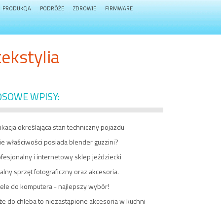
PRODUKCJA
PODRÓŻE
ZDROWIE
FIRMWARE
ekstylia
OSOWE WPISY:
ikacja określająca stan techniczny pojazdu
ie właściwości posiada blender guzzini?
fesjonalny i internetowy sklep jeździecki
alny sprzęt fotograficzny oraz akcesoria.
ele do komputera - najlepszy wybór!
e do chleba to niezastąpione akcesoria w kuchni