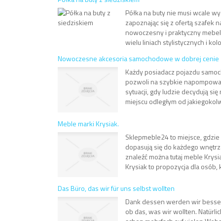
Półka na buty nie musi wcale wy
zapoznając się z ofertą szafek
nowoczesny i praktyczny mebel, 
wielu liniach stylistycznych i kol
Nowoczesne akcesoria samochodowe w dobrej cenie
Każdy posiadacz pojazdu samoc
pozwoli na szybkie napompowani
sytuacji, gdy ludzie decydują s
miejscu odległym od jakiegokolw
Meble marki Krysiak.
Sklepmeble24 to miejsce, gdzie 
dopasują się do każdego wnętr
znaleźć można tutaj meble Krysi
Krysiak to propozycja dla osób, kt
Das Büro, das wir für uns selbst wollten
Dank dessen werden wir besser
ob das, was wir wollten. Natürli