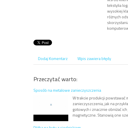
tekstylia l
wysokiej kla
różnych ods
skorzystani
komputerowe
Dodaj Komentarz
Wpis zawiera błędy
Przeczytać warto:
Sposób na metalowe zanieczyszczenia
W trakcie produkcji powstawać 
zanieczyszczenia, jak na przykł
gotowych i znacznie obniżać ic
magnetyczne. Stanowią one szer
Półka na buty z siedziskiem