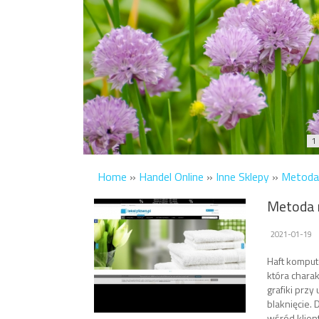
1
Home
»
Handel Online
»
Inne Sklepy
»
Metoda 
Metoda n
2021-01-19
Haft komput
która charak
grafiki przy
blaknięcie.
wśród klien