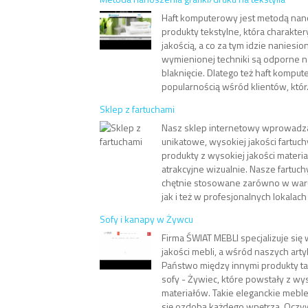
Haft komputerowy jest metodą nano
produkty tekstylne, która charakte
jakością, a co za tym idzie naniesion
wymienionej techniki są odporne na
blaknięcie. Dlatego też haft komput
popularnością wśród klientów, któr.
Sklep z fartuchami
Nasz sklep internetowy wprowadza
unikatowe, wysokiej jakości fartuch
produkty z wysokiej jakości materia
atrakcyjne wizualnie. Nasze fartuch
chętnie stosowane zarówno w wa
jak i też w profesjonalnych lokalach
Sofy i kanapy w Żywcu
Firma ŚWIAT MEBLI specjalizuje się
jakości mebli, a wśród naszych art
Państwo między innymi produkty tak
sofy - Żywiec, które powstały z wys
materiałów. Takie eleganckie mebl
się ozdobą każdego wnętrza. Oczywi