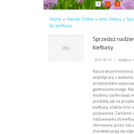
1
2
3
Home
»
Handel Online
»
Inne Sklepy
»
Spr
do kiełbasy
Sprzedaż nadzi
kiełbasy
2019-06-10
|
Kategoria: 
Nasza wszechstronna o
współpracy z wieloma
producentami wyposa
gastronomicznego. Na
możemy zaoferować mi
produkty jak na przyk
kiełbasy, a także inne
pożywienia. Zarówno
nadziewarka do kiełbasy
oferowane przez nas a
charakteryzują się od