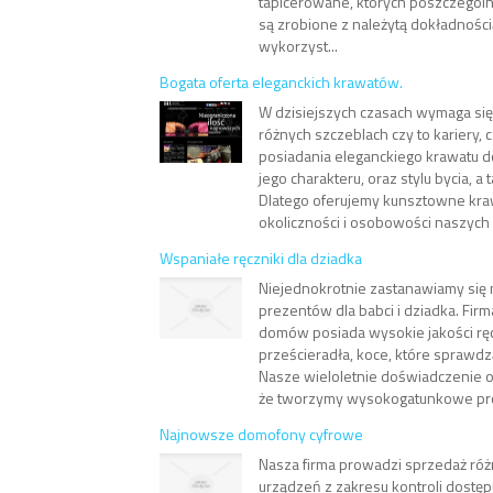
tapicerowane, których poszczegól
są zrobione z należytą dokładnością
wykorzyst...
Bogata oferta eleganckich krawatów.
W dzisiejszych czasach wymaga si
różnych szczeblach czy to kariery, 
posiadania eleganckiego krawatu
jego charakteru, oraz stylu bycia, a 
Dlatego oferujemy kunsztowne kr
okoliczności i osobowości naszych 
Wspaniałe ręczniki dla dziadka
Niejednokrotnie zastanawiamy się
prezentów dla babci i dziadka. Firma
domów posiada wysokie jakości ręcz
prześcieradła, koce, które sprawd
Nasze wieloletnie doświadczenie o
że tworzymy wysokogatunkowe prod
Najnowsze domofony cyfrowe
Nasza firma prowadzi sprzedaż róż
urządzeń z zakresu kontroli dostęp