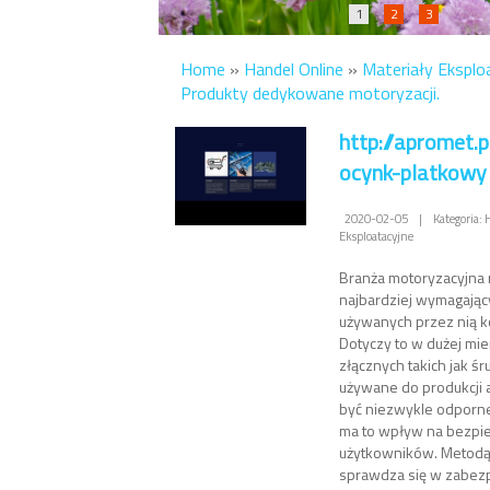
1
2
3
Home
»
Handel Online
»
Materiały Eksplo
Produkty dedykowane motoryzacji.
http://apromet.p
ocynk-platkowy
2020-02-05
|
Kategoria: 
Eksploatacyjne
Branża motoryzacyjna 
najbardziej wymagają
używanych przez nią
Dotyczy to w dużej mi
złącznych takich jak śru
używane do produkcji 
być niezwykle odporn
ma to wpływ na bezpi
użytkowników. Metodą,
sprawdza się w zabez