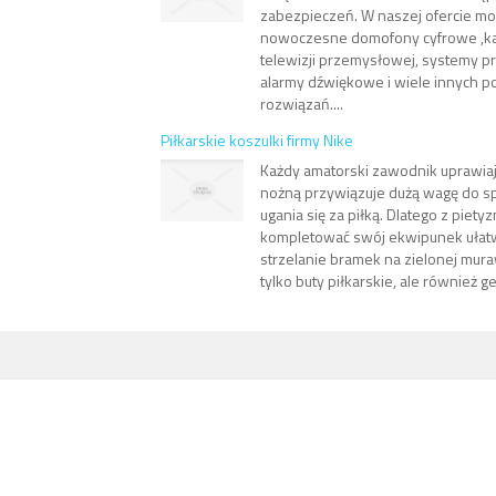
zabezpieczeń. W naszej ofercie moż
nowoczesne domofony cyfrowe ,kam
telewizji przemysłowej, systemy 
alarmy dźwiękowe i wiele innych 
rozwiązań....
Piłkarskie koszulki firmy Nike
Każdy amatorski zawodnik uprawiają
nożną przywiązuje dużą wagę do sp
ugania się za piłką. Dlatego z piety
kompletować swój ekwipunek ułat
strzelanie bramek na zielonej mura
tylko buty piłkarskie, ale również get