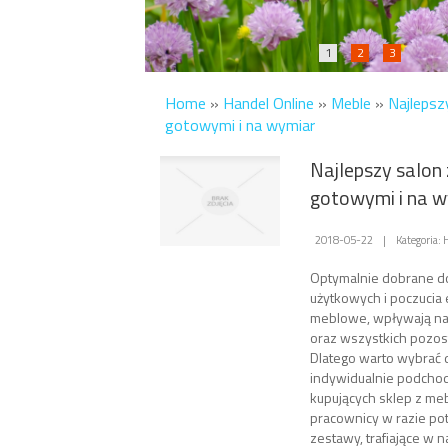
1
2
3
Home
»
Handel Online
»
Meble
»
Najlepsz
gotowymi i na wymiar
Najlepszy salon
gotowymi i na 
2018-05-22
|
Kategoria:
Optymalnie dobrane d
użytkowych i poczucia 
meblowe, wpływają na 
oraz wszystkich pozo
Dlatego warto wybrać 
indywidualnie podchod
kupujących sklep z meb
pracownicy w razie po
zestawy, trafiające w n