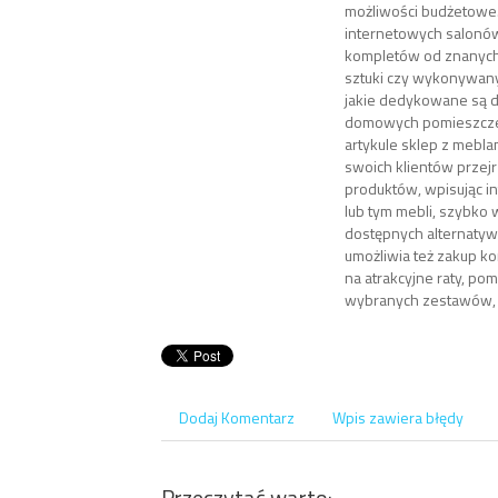
możliwości budżetowe.
internetowych salonów
kompletów od znanych
sztuki czy wykonywan
jakie dedykowane są 
domowych pomieszcze
artykule sklep z mebla
swoich klientów przej
produktów, wpisując i
lub tym mebli, szybko w
dostępnych alternatyw
umożliwia też zakup 
na atrakcyjne raty, po
wybranych zestawów, u
Dodaj Komentarz
Wpis zawiera błędy
Przeczytać warto: