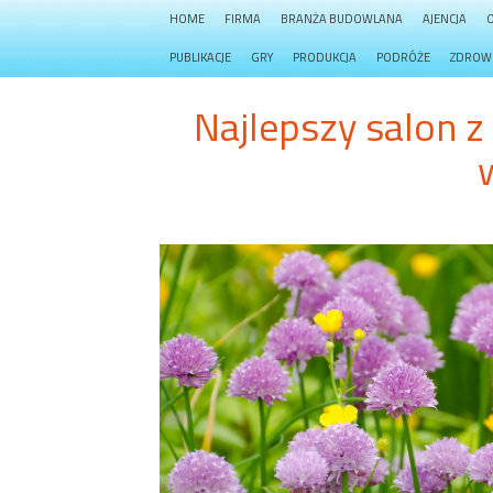
HOME
FIRMA
BRANŻA BUDOWLANA
AJENCJA
PUBLIKACJE
GRY
PRODUKCJA
PODRÓŻE
ZDROW
Najlepszy salon 