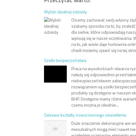
Wybór idealnej odzieży
Chcemy zachować swój własny styl
szukamy sposobu na to, by znaleźć 
dla siebie, które odpowiadają nas
wpisują się w nasze oczekiwania. 
na to, jak wiele daje hurtownia onl
chwili możemy zjawić się na tej stroni
Szelki bezpieczeństwa
Praca na wysokościach stwarza ryz
należy się odpowiednio przed taki
niebezpieczeństwem zabezpieczyć
rozwiązaniem są szelki bezpieczeń
produkty są dostępne w naszym skl
BHP. Dostępne mamy różne warianty
czemu można je idealnie...
Ciekawe kształty nowoczesnego oświetlenia
Duże znaczenie dekoracyjne we w
mieszkalnych mogą mieć nawet nie
względem rozmiarów elementy wy