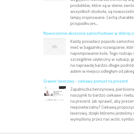
produktów, które są w stanie zwróc
wszystkich dookoła, są nowocześni
lampy inspirowane. Cechą charakte
przypadku jes...
Nowoczesne akcesoria samochodowe w dobrej c
Każdy posiadacz pojazdu samoch
mieć w bagażniku rozwiązanie, któ
napompowanie koła. Tego rodzaju s
szczególnie użyteczny w sytuacji, g
na naprawdę bardzo długie podróże
autem w miejscu odległym od jakieg
Grawer laserowy - ciekawy pomysł na prezent
Zapalniczka benzynowa, pierścione
naszyjnik to bardzo ciekawe i nie
na prezent. Jak sprawić, aby prezen
niepowtarzalny? Ciekawą propozycj
laserowy, dzięki któremu jesteśmy 
wymyślony przez nas wzór, symbol, n