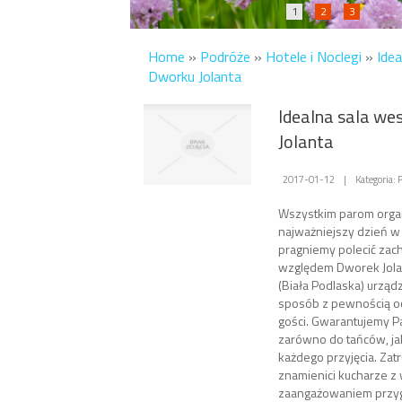
1
2
3
Home
»
Podróże
»
Hotele i Noclegi
»
Idea
Dworku Jolanta
Idealna sala we
Jolanta
2017-01-12
|
Kategoria: 
Wszystkim parom orga
najważniejszy dzień w
pragniemy polecić za
względem Dworek Jolan
(Biała Podlaska) urzą
sposób z pewnością oc
gości. Gwarantujemy P
zarówno do tańców, ja
każdego przyjęcia. Zat
znamienici kucharze z 
zaangażowaniem przyg