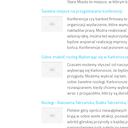
Stare Miasto to miejsce, w którym k
Świetne miejsce na przygotowanie konferencji.
Konferencja czy bankiet firmowy to
organizacji wydarzenie, które wyma
nakładów pracy. Można realizować 
własną rękę, można też wykorzystać
będzie wspierać realizację imprezy
końca. Konferencje nad jeziorem są
Gdzie znaleźć nocleg Wybierając się w Karkonosz
Czasami możemy słyszeć od naszyc
wybierają się Karkonosze, że będzi
przygoda. Możemy wybrać się tam, 
sobie świetne noclegi. Karkonosz
rozwiązaniem, kiedy chcemy wybra
wraz z przyjaciółmi, którzy są dorośl
Noclegi - Bukowina Tatrzańska, Białka Tatrzańska
Polskie góry oprócz niewątpliwyc
kryją w sobie wiele atrakcji, pozw
wśród górskiej przyrody o każdej p
najpopularniejszych należą na pewn