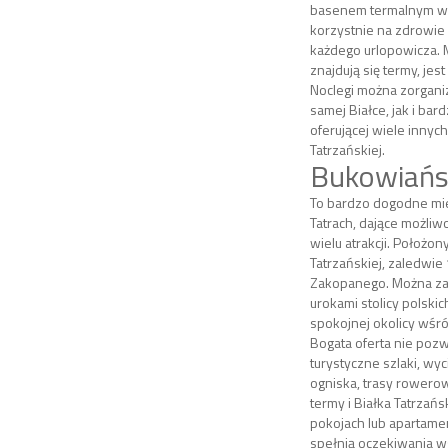
basenem termalnym w
korzystnie na zdrowie
każdego urlopowicza. 
znajdują się termy, jest
Noclegi można zorgan
samej Białce, jak i bar
oferującej wiele innych
Tatrzańskiej.
Bukowiańs
To bardzo dogodne mi
Tatrach, dające możliw
wielu atrakcji. Położon
Tatrzańskiej, zaledwie
Zakopanego. Można zat
urokami stolicy polskic
spokojnej okolicy wśró
Bogata oferta nie pozw
turystyczne szlaki, wyci
ogniska, trasy rowerow
termy i Białka Tatrzańs
pokojach lub apartam
spełnią oczekiwania ws