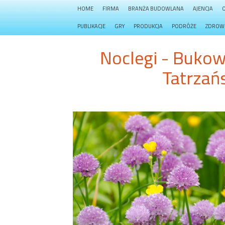
HOME
FIRMA
BRANŻA BUDOWLANA
AJENCJA
PUBLIKACJE
GRY
PRODUKCJA
PODRÓŻE
ZDROW
Noclegi - Bukow
Tatrzań