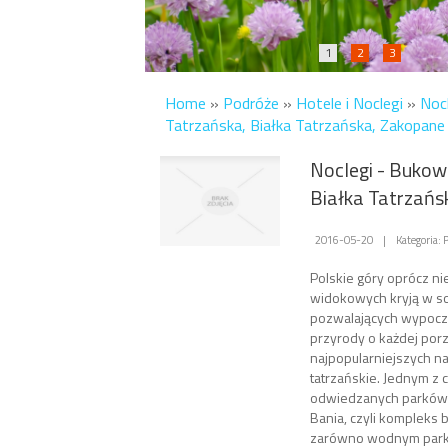
1
2
3
Home
»
Podróże
»
Hotele i Noclegi
»
Noc
Tatrzańska, Białka Tatrzańska, Zakopane
Noclegi - Bukow
Białka Tatrzańs
2016-05-20
|
Kategoria: 
Polskie góry oprócz n
widokowych kryją w sob
pozwalających wypocz
przyrody o każdej porz
najpopularniejszych n
tatrzańskie. Jednym z c
odwiedzanych parków 
Bania, czyli kompleks
zarówno wodnym parkie