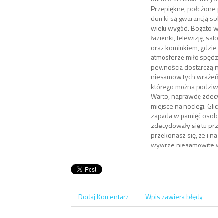
Przepiękne, położone
domki są gwarancją so
wielu wygód. Bogato 
łazienki, telewizję, sa
oraz kominkiem, gdzie
atmosferze miło spędz
pewnością dostarczą 
niesamowitych wrażeń.
którego można podziw
Warto, naprawdę zdecy
miejsce na noclegi. Gl
zapada w pamięć osob
zdecydowały się tu prz
przekonasz się, że i na
wywrze niesamowite w
Dodaj Komentarz
Wpis zawiera błędy