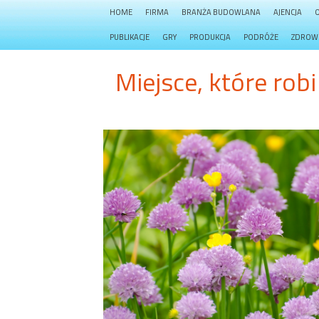
HOME
FIRMA
BRANŻA BUDOWLANA
AJENCJA
PUBLIKACJE
GRY
PRODUKCJA
PODRÓŻE
ZDROW
Miejsce, które rob