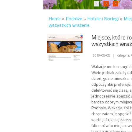
1
2
3
Home
»
Podróże
»
Hotele i Noclegi
»
Miej
wszystkich wrażenie.
Miejsce, które ro
wszystkich wraż
2016-05-05
|
Kategoria: 
Wakacje można spędzić
Wiele jednak zależy od
dzień, gdzie mieszkamy 
odpoczynku preferuje
delektować się ciszą, 
jednocześnie spędzić w
bardzo dobrym miejsce
Podhale. Wakacje zbliż
chcąc zatem je spędzić 
warto już dzisiaj zare
Gliczarów to miejscow
bardzo urokliwe miejsc