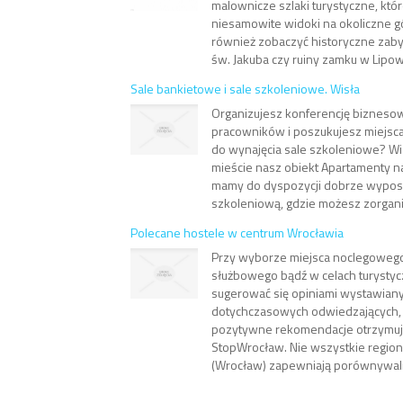
malownicze szlaki turystyczne, któ
niesamowite widoki na okoliczne gó
również zobaczyć historyczne zabytk
św. Jakuba czy ruiny zamku w Lipowcu
Sale bankietowe i sale szkoleniowe. Wisła
Organizujesz konferencję biznesow
pracowników i poszukujesz miejsca
do wynajęcia sale szkoleniowe? W
mieście nasz obiekt Apartamenty n
mamy do dyspozycji dobrze wypos
szkoleniową, gdzie możesz zorgani
Polecane hostele w centrum Wrocławia
Przy wyborze miejsca noclegoweg
służbowego bądź w celach turysty
sugerować się opiniami wystawian
dotychczasowych odwiedzających,
pozytywne rekomendacje otrzymuje
StopWrocław. Nie wszystkie region
(Wrocław) zapewniają porównywaln