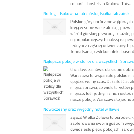
colourfull hostels in Krakow. This...
Noclegi - Bukowina Tatrzańska, Białka Tatrzańska
Polskie góry oprócz niewątpliwyc
kryją w sobie wiele atrakcji, pozw
wśród górskiej przyrody o każdej p
najpopularniejszych należą na pewn
Jednym z częściej odwiedzanych p
Terma Bania, czyli kompleks basen
Najlepsze pokoje w stolicy dla wszystkich! Sprawd
Chciałbyś zamówić dla siebie dobre
Warszawa to wspaniałe polskie mia
spędzić wolny czas. Duża ilość atra
miejsc sprawia, że wielu turystów p
miejsce. Jeśli jednym z nich jesteś i
nasze pokoje. Warszawa to jedno z 
Nowoczesny oraz wygodny hotel w Iławie
Zajazd Wielka Żuława to ośrodek, 
zaoferowania swoim gościom wygo
dwudziestu pięciu pokojach, zarówn