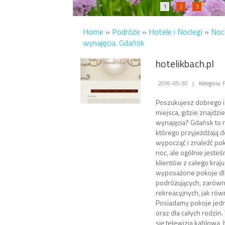
1
2
3
Home
»
Podróże
»
Hotele i Noclegi
»
Nocl
wynajęcia. Gdańsk
hotelikbach.pl
2016-05-30
|
Kategoria: 
Poszukujesz dobrego 
miejsca, gdzie znajdzi
wynajęcia? Gdańsk to n
którego przyjeżdżają do
wypocząć i znaleźć pok
noc, ale ogólnie jeste
klientów z całego kraj
wyposażone pokoje dl
podróżujących, zarówn
rekreacyjnych, jak ró
Posiadamy pokoje jed
oraz dla całych rodzin
się telewizja kablow