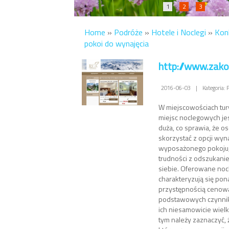
1
2
3
Home
»
Podróże
»
Hotele i Noclegi
»
Kon
pokoi do wynajęcia
http://www.zak
2016-06-03
|
Kategoria: 
W miejscowościach tur
miejsc noclegowych je
duża, co sprawia, że os
skorzystać z opcji wy
wyposażonego pokoju,
trudności z odszukanie
siebie. Oferowane noc
charakteryzują się pon
przystępnością cenową 
podstawowych czynni
ich niesamowicie wiel
tym należy zaznaczyć, 