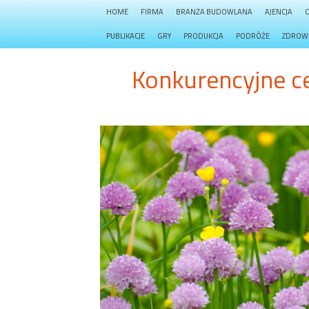
HOME
FIRMA
BRANŻA BUDOWLANA
AJENCJA
PUBLIKACJE
GRY
PRODUKCJA
PODRÓŻE
ZDROW
Konkurencyjne c