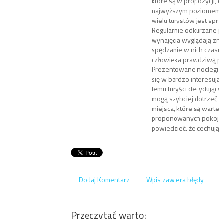
które są w propozycji, 
najwyższym poziomem 
wielu turystów jest sp
Regularnie odkurzane
wynajęcia wyglądają zna
spędzanie w nich czas
człowieka prawdziwą 
Prezentowane noclegi 
się w bardzo interesując
temu turyści decydując
mogą szybciej dotrzeć
miejsca, które są wart
proponowanych pokoj
powiedzieć, że cechuj
Dodaj Komentarz
Wpis zawiera błędy
Przeczytać warto: