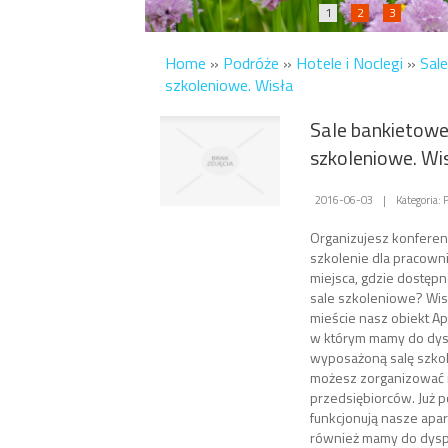
1
2
3
Home
»
Podróże
»
Hotele i Noclegi
»
Sale
szkoleniowe. Wisła
Sale bankietowe 
szkoleniowe. Wi
2016-06-03
|
Kategoria: 
Organizujesz konferen
szkolenie dla pracown
miejsca, gdzie dostępn
sale szkoleniowe? Wi
mieście nasz obiekt A
w którym mamy do dys
wyposażoną salę szkol
możesz zorganizować 
przedsiębiorców. Już p
funkcjonują nasze apar
również mamy do dyspo