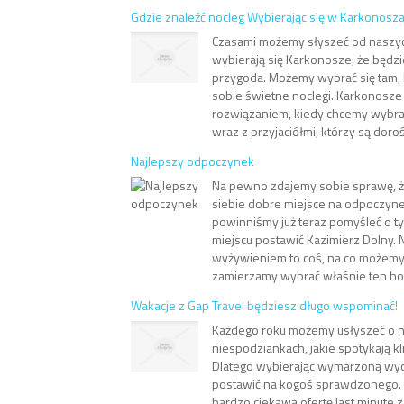
Gdzie znaleźć nocleg Wybierając się w Karkonosz
Czasami możemy słyszeć od naszyc
wybierają się Karkonosze, że będzi
przygoda. Możemy wybrać się tam, 
sobie świetne noclegi. Karkonosz
rozwiązaniem, kiedy chcemy wybra
wraz z przyjaciółmi, którzy są dorośl
Najlepszy odpoczynek
Na pewno zdajemy sobie sprawę, że
siebie dobre miejsce na odpoczyne
powinniśmy już teraz pomyśleć o t
miejscu postawić Kazimierz Dolny. N
wyżywieniem to coś, na co możemy 
zamierzamy wybrać właśnie ten hotel,
Wakacje z Gap Travel będziesz długo wspominać!
Każdego roku możemy usłyszeć o n
niespodziankach, jakie spotykają k
Dlatego wybierając wymarzoną wyc
postawić na kogoś sprawdzonego. 
bardzo ciekawą ofertę last minute z