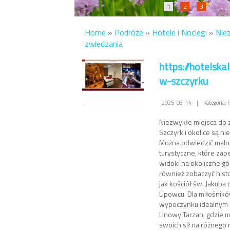
1
2
3
Home
»
Podróże
»
Hotele i Noclegi
»
Nie
zwiedzania
https://hotelskal
w-szczyrku
2025-03-14
|
Kategoria: 
Niezwykłe miejsca do 
Szczyrk i okolice są n
Można odwiedzić malo
turystyczne, które za
widoki na okoliczne gór
również zobaczyć histo
jak kościół św. Jakuba
Lipowcu. Dla miłośni
wypoczynku idealnym 
Linowy Tarzan, gdzie
swoich sił na różnego 