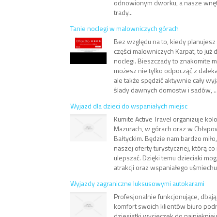
odnowionym dworku, a nasze wnętr
trady...
Tanie noclegi w malowniczych górach
Bez względu na to, kiedy planujesz
części malowniczych Karpat, to już 
noclegi. Bieszczady to znakomite m
możesz nie tylko odpocząć z daleka
ale także spędzić aktywnie cały wyj
ślady dawnych domostw i sadów, ..
Wyjazd dla dzieci do wspaniałych miejsc
Kumite Active Travel organizuje kolo
Mazurach, w górach oraz w Chłap
Bałtyckim. Będzie nam bardzo miło, 
naszej oferty turystycznej, którą co
ulepszać. Dzięki temu dzieciaki mog
atrakcji oraz wspaniałego uśmiechu.
Wyjazdy zagraniczne luksusowymi autokarami
Profesjonalnie funkcjonujące, dba
komfort swoich klientów biuro podr
dziesiątki wycieczek do najpiękniej