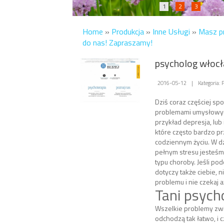
1
2
3
Home
»
Produkcja
»
Inne Usługi
»
Masz p
do nas! Zapraszamy!
psycholog włoc
2016-05-12
|
Kategoria: 
Dziś coraz częściej sp
problemami umysłowymi
przykład depresja, lub
które często bardzo p
codziennym życiu. W d
pełnym stresu jesteśm
typu choroby. Jeśli po
dotyczy także ciebie, n
problemu i nie czekaj a
Tani psych
Wszelkie problemy zwi
odchodzą tak łatwo, i 