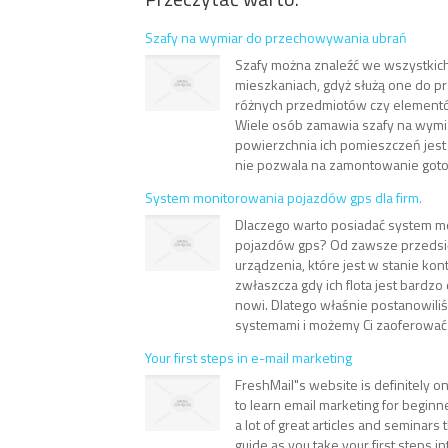
Szafy na wymiar do przechowywania ubrań
Szafy można znaleźć we wszystkic
mieszkaniach, gdyż służą one do 
różnych przedmiotów czy element
Wiele osób zamawia szafy na wymia
powierzchnia ich pomieszczeń jest
nie pozwala na zamontowanie gotow
System monitorowania pojazdów gps dla firm.
Dlaczego warto posiadać system m
pojazdów gps? Od zawsze przedsię
urządzenia, które jest w stanie kon
zwłaszcza gdy ich flota jest bardzo
nowi. Dlatego właśnie postanowiliś
systemami i możemy Ci zaoferować
Your first steps in e-mail marketing
FreshMail"s website is definitely o
to learn email marketing for begin
a lot of great articles and seminars 
guide as you take your first steps i