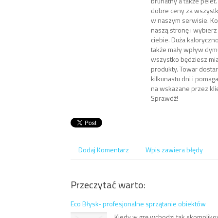
brunatny a także pelet
dobre ceny za wszystk
w naszym serwisie. Ko
naszą stronę i wybierz
ciebie. Duża kaloryczn
także mały wpływ dym
wszystko będziesz mia
produkty. Towar dosta
kilkunastu dni i poma
na wskazane przez klie
Sprawdź!
Dodaj Komentarz
Wpis zawiera błędy
Przeczytać warto:
Eco Błysk- profesjonalne sprzątanie obiektów
Kiedy w grę wchodzi tak skompliko