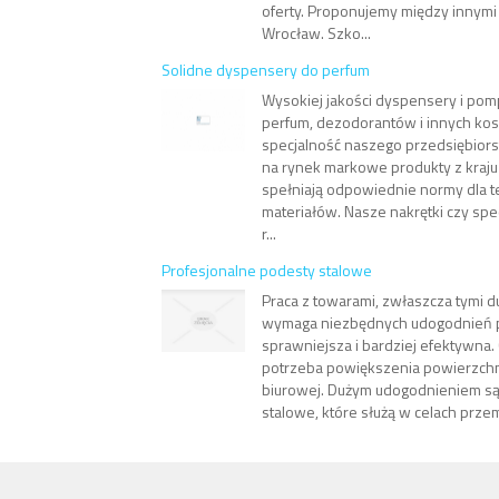
oferty. Proponujemy między innym
Wrocław. Szko...
Solidne dyspensery do perfum
Wysokiej jakości dyspensery i pom
perfum, dezodorantów i innych ko
specjalność naszego przedsiębio
na rynek markowe produkty z kraju i
spełniają odpowiednie normy dla t
materiałów. Nasze nakrętki czy sp
r...
Profesjonalne podesty stalowe
Praca z towarami, zwłaszcza tymi 
wymaga niezbędnych udogodnień po
sprawniejsza i bardziej efektywna.
potrzeba powiększenia powierzch
biurowej. Dużym udogodnieniem s
stalowe, które służą w celach prze