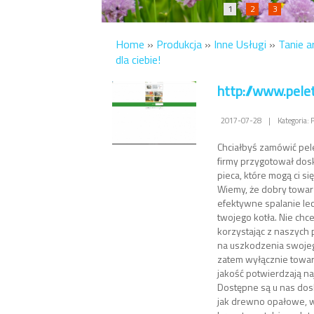
1
2
3
Home
»
Produkcja
»
Inne Usługi
»
Tanie a
dla ciebie!
http://www.pelet
2017-07-28
|
Kategoria: 
Chciałbyś zamówić pel
firmy przygotował dos
pieca, które mogą ci si
Wiemy, że dobry towar 
efektywne spalanie lec
twojego kotła. Nie chc
korzystając z naszych
na uszkodzenia swoje
zatem wyłącznie towar
jakość potwierdzają na
Dostępne są u nas dos
jak drewno opałowe, w