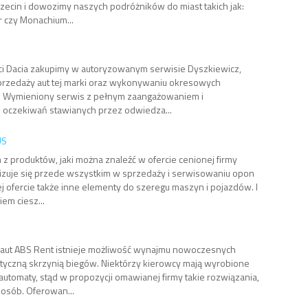
czecin i dowozimy naszych podróżników do miast takich jak:
 czy Monachium...
ci Dacia zakupimy w autoryzowanym serwisie Dyszkiewicz,
sprzedaży aut tej marki oraz wykonywaniu okresowych
. Wymieniony serwis z pełnym zaangażowaniem i
 oczekiwań stawianych przez odwiedza...
US
 produktów, jaki można znaleźć w ofercie cenionej firmy
izuje się przede wszystkim w sprzedaży i serwisowaniu opon
 ofercie także inne elementy do szeregu maszyn i pojazdów. I
em ciesz...
aut ABS Rent istnieje możliwość wynajmu nowoczesnych
yczną skrzynią biegów. Niektórzy kierowcy mają wyrobione
automaty, stąd w propozycji omawianej firmy takie rozwiązania,
osób. Oferowan...