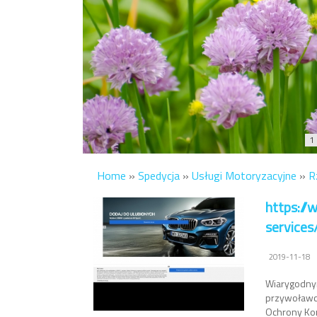
1
Home
»
Spedycja
»
Usługi Motoryzacyjne
»
R
https://
services
2019-11-18
Wiarygodnym
przywoławcz
Ochrony Kon