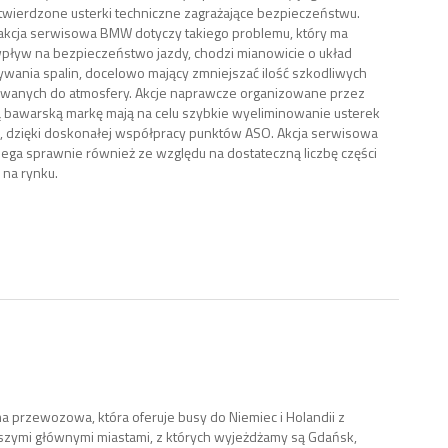
twierdzone usterki techniczne zagrażające bezpieczeństwu.
kcja serwisowa BMW dotyczy takiego problemu, który ma
pływ na bezpieczeństwo jazdy, chodzi mianowicie o układ
wania spalin, docelowo mający zmniejszać ilość szkodliwych
owanych do atmosfery. Akcje naprawcze organizowane przez
bawarską markę mają na celu szybkie wyeliminowanie usterek
, dzięki doskonałej współpracy punktów ASO. Akcja serwisowa
ga sprawnie również ze względu na dostateczną liczbę części
na rynku.
a przewozowa, która oferuje busy do Niemiec i Holandii z
ymi głównymi miastami, z których wyjeżdżamy są Gdańsk,