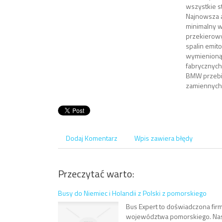
wszystkie s
Najnowsza a
minimalny w
przekierowy
spalin emit
wymienioną 
fabrycznych
BMW przebie
zamiennych 
Dodaj Komentarz
Wpis zawiera błędy
Przeczytać warto:
Busy do Niemiec i Holandii z Polski z pomorskiego
Bus Expert to doświadczona firm
województwa pomorskiego. Nasz