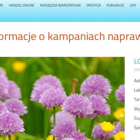
TA
HANDEL ONLINE
NARZĘDZIA WARSZTATOWE
SPEDYCJA
PUBLIKACJE
GRY
nformacje o kampaniach napr
L
Aut
Lu
Tan
Wy
Sz
Sp