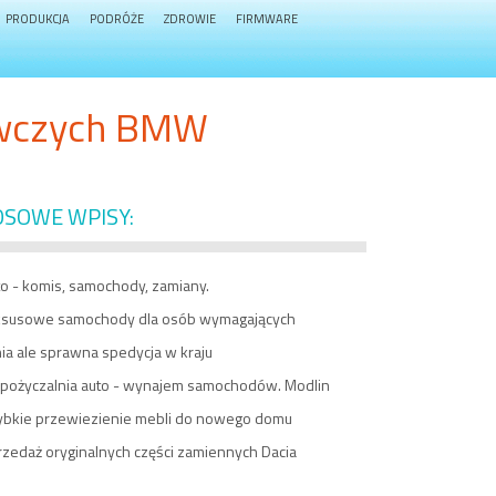
PRODUKCJA
PODRÓŻE
ZDROWIE
FIRMWARE
awczych BMW
OSOWE WPISY:
o - komis, samochody, zamiany.
ksusowe samochody dla osób wymagających
ia ale sprawna spedycja w kraju
pożyczalnia auto - wynajem samochodów. Modlin
ybkie przewiezienie mebli do nowego domu
rzedaż oryginalnych części zamiennych Dacia