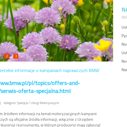
N
Usł
Py
No
Us
2
3
No
Ni
zetelne informacje o kampaniach naprawczych BMW
www.bmw.pl/pl/topics/offers-and-
/serwis-oferta-specjalna.html
|
Kategoria: Spedycja / Usługi Motoryzacyjne
 źródłem informacji na temat motoryzacyjnych kampanii
ych są oficjalne źródła informacji, włącznie z Urzędem
kurencji i konsumenta, w którym producenci mają zgłaszać