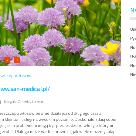
N
Usł
Py
No
Us
2
3
No
Ni
eszczep włosów
www.san-medical.pl/
|
Kategoria: Zdrowie / Leczenie
przeszczepu włosów pewnie działa już od długiego czasu i
im klientom usługi na wysokim poziomie. Doskonale zdają sobie
go, jakim problemem mogą być przerzedzone włosy, z którymi
ię zrobić. Dlatego może warto sprawdzić, jak wiele możemy tutaj