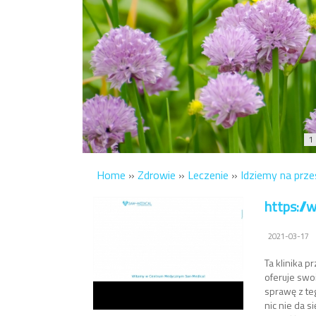
1
Home
»
Zdrowie
»
Leczenie
»
Idziemy na prz
https://
2021-03-17
Ta klinika 
oferuje swo
sprawę z te
nic nie da s