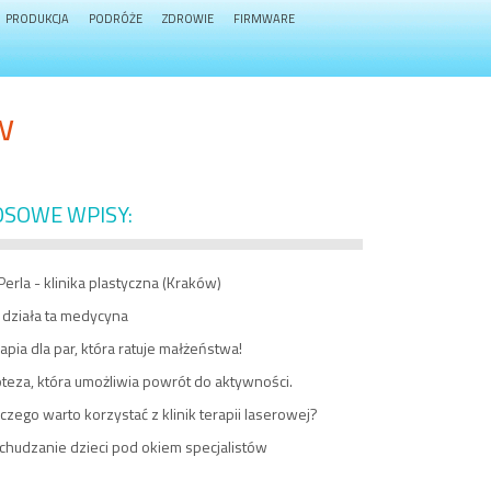
PRODUKCJA
PODRÓŻE
ZDROWIE
FIRMWARE
w
OSOWE WPISY:
Perla - klinika plastyczna (Kraków)
 działa ta medycyna
apia dla par, która ratuje małżeństwa!
teza, która umożliwia powrót do aktywności.
czego warto korzystać z klinik terapii laserowej?
chudzanie dzieci pod okiem specjalistów