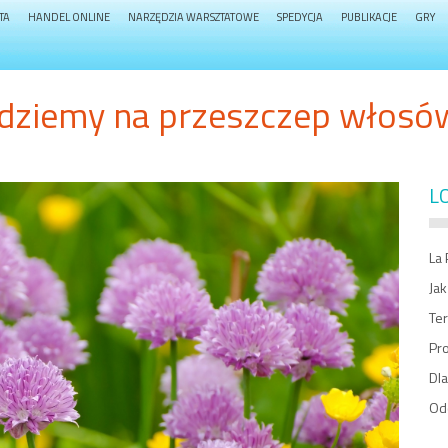
TA
HANDEL ONLINE
NARZĘDZIA WARSZTATOWE
SPEDYCJA
PUBLIKACJE
GRY
Idziemy na przeszczep włosó
L
La 
Jak
Ter
Pro
Dla
Od