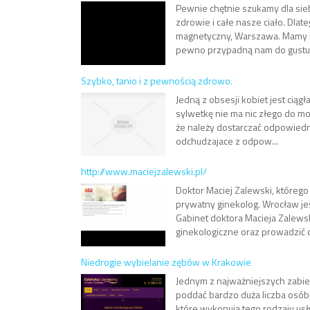
Pewnie chętnie szukamy dla si
zdrowie i całe nasze ciało. Dla
magnetyczny, Warszawa. Mamy bo
pewno przypadną nam do gustu i 
Szybko, tanio i z pewnością zdrowo.
Jedną z obsesji kobiet jest cią
sylwetkę nie ma nic złego do mo
że należy dostarczać odpowiednie
odchudzajace z odpow...
http://www.maciejzalewski.pl/
Doktor Maciej Zalewski, którego 
prywatny ginekolog. Wrocław jes
Gabinet doktora Macieja Zalews
ginekologiczne oraz prowadzić c
Niedrogie wybielanie zębów w Krakowie
Jednym z najważniejszych zabieg
poddać bardzo duża liczba osób
które wykonują tego rodzaju usł