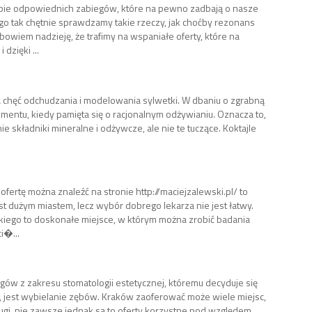
ebie odpowiednich zabiegów, które na pewno zadbają o nasze
tego tak chętnie sprawdzamy takie rzeczy, jak choćby rezonans
wiem nadzieję, że trafimy na wspaniałe oferty, które na
dzięki ...
gła chęć odchudzania i modelowania sylwetki. W dbaniu o zgrabną
mentu, kiedy pamięta się o racjonalnym odżywianiu. Oznacza to,
 składniki mineralne i odżywcze, ale nie te tuczące. Koktajle
ofertę można znaleźć na stronie http://maciejzalewski.pl/ to
t dużym miastem, lecz wybór dobrego lekarza nie jest łatwy.
kiego to doskonałe miejsce, w którym można zrobić badania
i�...
ów z zakresu stomatologii estetycznej, któremu decyduje się
, jest wybielanie zębów. Kraków zaoferować może wiele miejsc,
ugi, nie zawsze jednak są to oferty korzystne pod względem