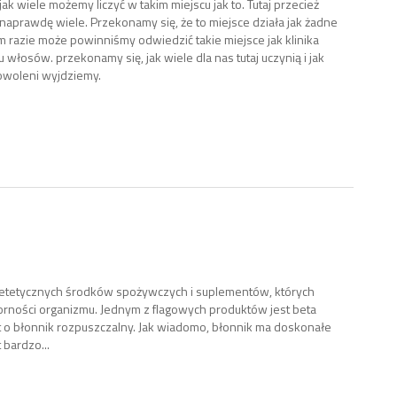
 jak wiele możemy liczyć w takim miejscu jak to. Tutaj przecież
naprawdę wiele. Przekonamy się, że to miejsce działa jak żadne
im razie może powinniśmy odwiedzić takie miejsce jak klinika
włosów. przekonamy się, jak wiele dla nas tutaj uczynią i jak
owoleni wyjdziemy.
ietetycznych środków spożywczych i suplementów, których
rności organizmu. Jednym z flagowych produktów jest beta
st o błonnik rozpuszczalny. Jak wiadomo, błonnik ma doskonałe
 bardzo...