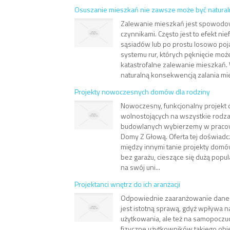
Osuszanie mieszkań nie zawsze może być natura
Zalewanie mieszkań jest spowodo
czynnikami. Często jest to efekt nie
sąsiadów lub po prostu losowo poja
systemu rur, których pęknięcie m
katastrofalne zalewanie mieszkań. W
naturalną konsekwencją zalania mie
Projekty nowoczesnych domów dla rodziny
Nowoczesny, funkcjonalny projek
wolnostojących na wszystkie rodza
budowlanych wybierzemy w pracown
Domy Z Głową. Oferta tej doświadc
między innymi tanie projekty dom
bez garażu, cieszące się dużą popu
na swój uni...
Projektanci wnętrz do ich aranżacji
Odpowiednie zaaranżowanie dane
jest istotną sprawą, gdyż wpływa n
użytkowania, ale też na samopoczuc
fizyczne użytkowników takiego obie