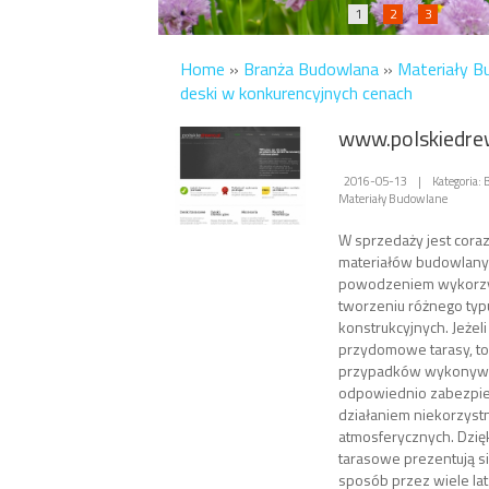
1
2
3
Home
»
Branża Budowlana
»
Materiały B
deski w konkurencyjnych cenach
www.polskiedre
2016-05-13
|
Kategoria:
Materiały Budowlane
W sprzedaży jest coraz
materiałów budowlanyc
powodzeniem wykorzy
tworzeniu różnego typ
konstrukcyjnych. Jeżeli
przydomowe tarasy, to
przypadków wykonywa
odpowiednio zabezpi
działaniem niekorzyst
atmosferycznych. Dzię
tarasowe prezentują si
sposób przez wiele lat 