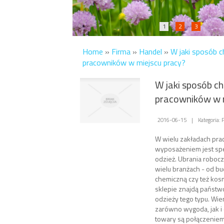
1
2
3
Home
»
Firma
»
Handel
»
W jaki sposób c
pracowników w miejscu pracy?
W jaki sposób ch
pracowników w m
2016-06-15
|
Kategoria:
W wielu zakładach pr
wyposażeniem jest sp
odzież. Ubrania roboc
wielu branżach - od b
chemiczną czy też ko
sklepie znajdą państw
odzieży tego typu. Wiem
zarówno wygoda, jak i 
towary są połączenie