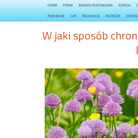
HOME
FIRMA
BRANŻA BUDOWLANA
AJENCJA
PUBLIKACJE
GRY
PRODUKCJA
PODRÓŻE
ZDROW
W jaki sposób chro