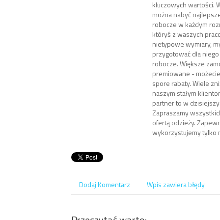
kluczowych wartości. 
można nabyć najlepszej
robocze w każdym rozm
któryś z waszych pra
nietypowe wymiary, my
przygotować dla niego
robocze. Większe zamó
premiowane - możecie 
spore rabaty. Wiele zn
naszym stałym klientom
partner to w dzisiejsz
Zapraszamy wszystkich
ofertą odzieży. Zapewn
wykorzystujemy tylko n
Dodaj Komentarz
Wpis zawiera błędy
Przeczytać warto: