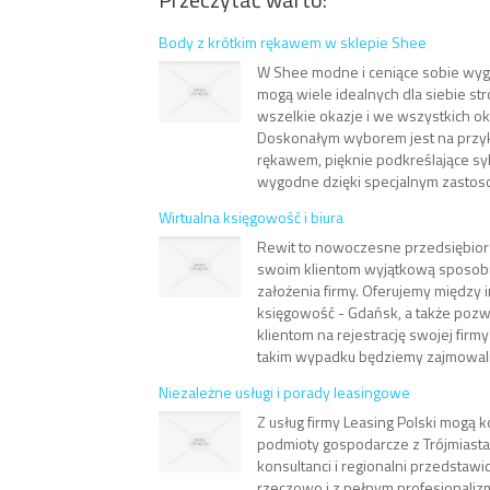
Body z krótkim rękawem w sklepie Shee
W Shee modne i ceniące sobie wyg
mogą wiele idealnych dla siebie st
wszelkie okazje i we wszystkich ok
Doskonałym wyborem jest na przyk
rękawem, pięknie podkreślające sy
wygodne dzięki specjalnym zastoso
Wirtualna księgowość i biura
Rewit to nowoczesne przedsiębiors
swoim klientom wyjątkową sposob
założenia firmy. Oferujemy między 
księgowość - Gdańsk, a także poz
klientom na rejestrację swojej firm
takim wypadku będziemy zajmowali 
Niezależne usługi i porady leasingowe
Z usług firmy Leasing Polski mogą 
podmioty gospodarcze z Trójmiasta,
konsultanci i regionalni przedstawi
rzeczowo i z pełnym profesjonali