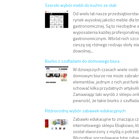
Szeroki wybór mebli do kuchni ze stali
Od wielu lat nasze przedsiębiors
rynek wysokiej jakości meble dla b
gastronomicznej. Są to niezbędne 
wyposażenia każdej profesjonalnej
gastronomicznym. Wśród nich szcz
cieszą się różnego rodzaju stoły sta
dowolnej...
Biurko z szufladami do domowego biura
W dzisiejszych czasach wiele osób
domowym biurze nie może zabrak
elementów, jednym z nich jest funk
schować kilka przydatnych artykułó
Zamawiając taki wyrób z sklepu on
pewność, że takie biurko z szufladam
Różnorodny wybór zabawek edukacyjnych
Zabawki edukacyjne to znacząca cz
internetowego sklepu Ebajkowo, k
został stworzony z myślą o potrze
Wszystkie sprzedawane tutaj zaba