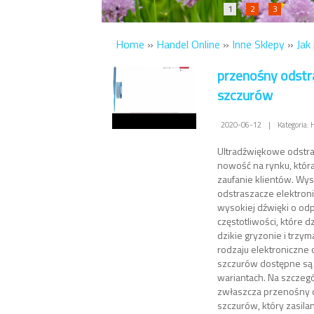
1
2
3
Home
»
Handel Online
»
Inne Sklepy
»
Jak
przenośny odstr
szczurów
2020-06-12
|
Kategoria: 
Ultradźwiękowe odstra
nowość na rynku, któr
zaufanie klientów. Wy
odstraszacze elektron
wysokiej dźwięki o od
częstotliwości, które d
dzikie gryzonie i trzym
rodzaju elektroniczne 
szczurów dostępne są 
wariantach. Na szczeg
zwłaszcza przenośny 
szczurów, który zasilan