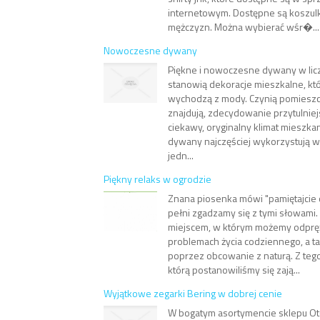
internetowym. Dostępne są koszulki d
mężczyzn. Można wybierać wśr�...
Nowoczesne dywany
Piękne i nowoczesne dywany w lic
stanowią dekoracje mieszkalne, któ
wychodzą z mody. Czynią pomieszc
znajdują, zdecydowanie przytulnie
ciekawy, oryginalny klimat mieszk
dywany najczęściej wykorzystują 
jedn...
Piękny relaks w ogrodzie
Znana piosenka mówi "pamiętajcie 
pełni zgadzamy się z tymi słowami.
miejscem, w którym możemy odpręż
problemach życia codziennego, a t
poprzez obcowanie z naturą. Z teg
którą postanowiliśmy się zają...
Wyjątkowe zegarki Bering w dobrej cenie
W bogatym asortymencie sklepu O