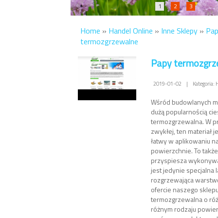
1
2
3
Home
»
Handel Online
»
Inne Sklepy
»
Pa
termozgrzewalne
Papy termozgrz
2019-01-02
|
Kategoria: 
Wśród budowlanych ma
dużą popularnością cie
termozgrzewalna. W p
zwykłej, ten materiał 
łatwy w aplikowaniu 
powierzchnie. To takż
przyspiesza wykonywa
jest jedynie specjalna
rozgrzewająca warstwę
ofercie naszego sklep
termozgrzewalna o róż
różnym rodzaju powier