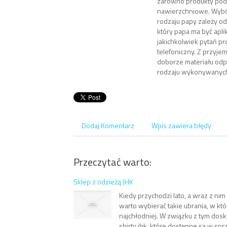
zarówno produkty podk
nawierzchniowe. Wyb
rodzaju papy zależy od
który papa ma być apl
jakichkolwiek pytań pr
telefoniczny. Z przyj
doborze materiału od
rodzaju wykonywanych
Dodaj Komentarz
Wpis zawiera błędy
Przeczytać warto:
Sklep z odzieżą JHK
Kiedy przychodzi lato, a wraz z nim 
warto wybierać takie ubrania, w kt
najchłodniej. W związku z tym dosk
shirty jhk, które dostępne są w sp