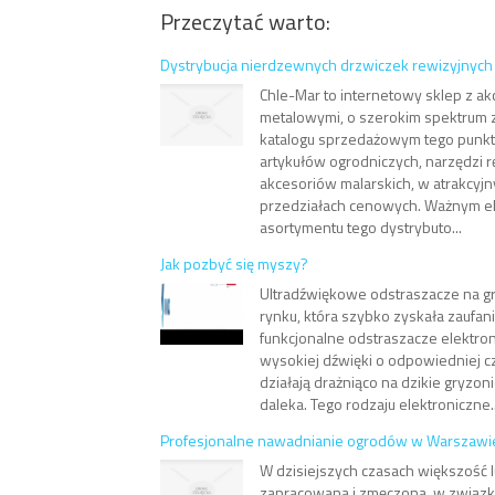
Przeczytać warto:
Dystrybucja nierdzewnych drzwiczek rewizyjnych
Chle-Mar to internetowy sklep z ak
metalowymi, o szerokim spektrum 
katalogu sprzedażowym tego punktu
artykułów ogrodniczych, narzędzi 
akcesoriów malarskich, w atrakcyjn
przedziałach cenowych. Ważnym 
asortymentu tego dystrybuto...
Jak pozbyć się myszy?
Ultradźwiękowe odstraszacze na g
rynku, która szybko zyskała zaufan
funkcjonalne odstraszacze elektro
wysokiej dźwięki o odpowiedniej cz
działają drażniąco na dzikie gryzonie
daleka. Tego rodzaju elektroniczne..
Profesjonalne nawadnianie ogrodów w Warszawi
W dzisiejszych czasach większość l
zapracowana i zmęczona, w związk