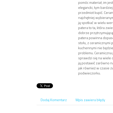
pomóc materiał, im jest
elegancki, tym bardziej
przedmiot kupić. Ceram
najchętniej wybieran
ją spotkać w wielu wer
patera to ta, która zwi
dobrze przytrzymującą 
patera powinna dopaso
stołu, z ceramicznymi 
kuchennymi nie będzie
problemu. Ceramiczna 
sprawdzi się na wiele 
ją postawić zarówno n
jak również w czasie 
podwieczorku.
Dodaj Komentarz
Wpis zawiera błędy