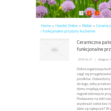
1
2
3
Home
»
Handel Online
»
Meble
»
Ceramicz
i funkcjonalne przybory kuchenne
Ceramiczna pate
funkcjonalne pr
2018-04-27
|
Kategoria:
Dobra organizacja kuch
zająć się przygotowa
posiłków. Odwiedziny 
do tego, żeby przekon
domu znajdują się wsz
najpotrzebniejsze prz
Podawanie na stół cia
wyobrazić sobie bez ró
Jakie są najlepsze? W