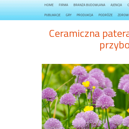
HOME
FIRMA
BRANŻA BUDOWLANA
AJENCJA
PUBLIKACJE
GRY
PRODUKCJA
PODRÓŻE
ZDROW
Ceramiczna patera
przybo