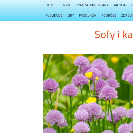
HOME
FIRMA
BRANŻA BUDOWLANA
AJENCJA
PUBLIKACJE
GRY
PRODUKCJA
PODRÓŻE
ZDROW
Sofy i 