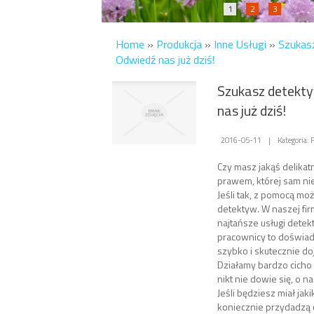
1
2
3
Home
»
Produkcja
»
Inne Usługi
»
Szukas
Odwiedź nas już dziś!
Szukasz detekt
nas już dziś!
2016-05-11
|
Kategoria: 
Czy masz jakąś delika
prawem, której sam ni
Jeśli tak, z pomocą moż
detektyw. W naszej fi
najtańsze usługi detek
pracownicy to doświadc
szybko i skutecznie do
Działamy bardzo cicho 
nikt nie dowie się, o n
Jeśli będziesz miał jak
koniecznie przydadzą ci