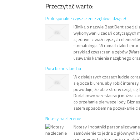
Przeczytać warto:
Profesjonalne czyszczenie zębów i dziąseł
Klinika o nazwie Best Dent specjali
wykonywaniu zadań dotyczących m
a jednym z ważniejszych elementów 
stomatologia. W ramach takich pra
przykład czyszczenie zębów (Wars
usuwania kamienia nazębnego oraz 
Pora biznes lunchu
W dzisiejszych czasach ludzie coraz
się poza biurem, aby robić interesy.
powoduje, że obie strony czują się
Dodatkowo w restauracji można za
co przełamie pierwsze lody. Biznes
zatem sposobem na pozyskanie cie
Notesy na zlecenie
Notesy i notatniki personalizowa
zamówienie to jedna z głównych ka
papierniczych, które można znaleź