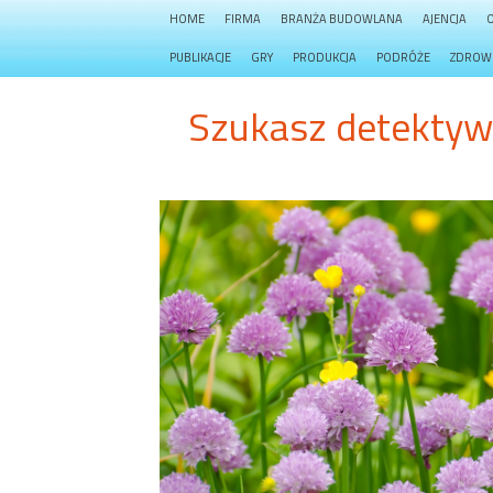
HOME
FIRMA
BRANŻA BUDOWLANA
AJENCJA
PUBLIKACJE
GRY
PRODUKCJA
PODRÓŻE
ZDROW
Szukasz detektywa