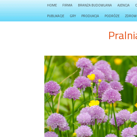
HOME
FIRMA
BRANŻA BUDOWLANA
AJENCJA
PUBLIKACJE
GRY
PRODUKCJA
PODRÓŻE
ZDROW
Praln