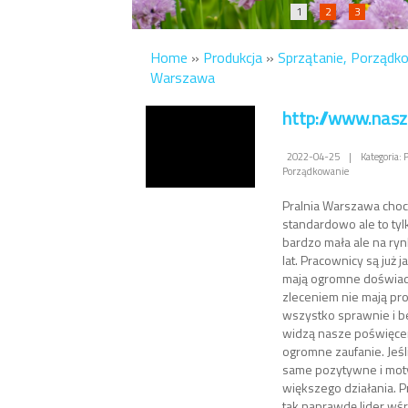
1
2
3
Home
»
Produkcja
»
Sprzątanie, Porządk
Warszawa
http://www.nasz
2022-04-25
|
Kategoria: 
Porządkowanie
Pralnia Warszawa choc
standardowo ale to tylk
bardzo mała ale na ryn
lat. Pracownicy są już j
mają ogromne doświad
zleceniem nie mają pr
wszystko sprawnie i b
widzą nasze poświęcen
ogromne zaufanie. Jeśli
same pozytywne i mot
większego działania. P
tak naprawdę lider wś