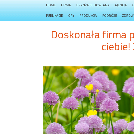
HOME
FIRMA
BRANŻA BUDOWLANA
AJENCJA
PUBLIKACJE
GRY
PRODUKCJA
PODRÓŻE
ZDROW
Doskonała firma 
ciebie