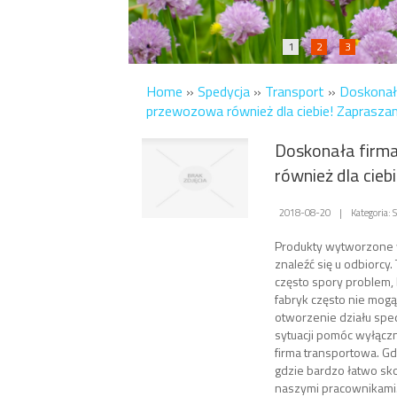
1
2
3
Home
»
Spedycja
»
Transport
»
Doskonał
przewozowa również dla ciebie! Zaprasza
Doskonała firm
również dla cieb
2018-08-20
|
Kategoria: 
Produkty wytworzone 
znaleźć się u odbiorcy
często spory problem,
fabryk często nie mogą
otworzenie działu sped
sytuacji pomóc wyłącz
firma transportowa. Gd
gdzie bardzo łatwo sko
naszymi pracownikami