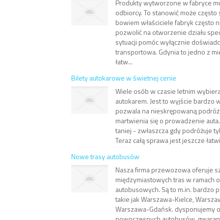
Produkty wytworzone w fabryce mus
odbiorcy. To stanowić może często
bowiem właściciele fabryk często 
pozwolić na otworzenie działu sped
sytuacji pomóc wyłącznie doświadc
transportowa. Gdynia to jedno z mi
łatw...
Bilety autokarowe w świetnej cenie
Wiele osób w czasie letnim wybiera
autokarem. Jest to wyjście bardzo
pozwala na nieskrępowaną podróż
martwienia się o prowadzenie auta.
taniej - zwłaszcza gdy podróżuje ty
Teraz całą sprawa jest jeszcze łatwie
Nowe trasy autobusów
Nasza firma przewozowa oferuje s
międzymiastowych tras w ramach 
autobusowych. Są to m.in. bardzo p
takie jak Warszawa-Kielce, Warsza
Warszawa-Gdańsk. dysponujemy ob
nowoczesnych autobusów, gwarant