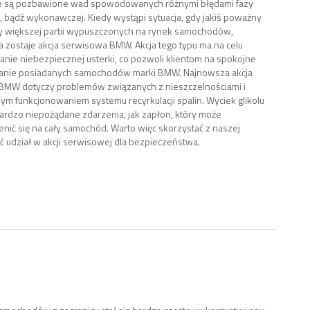
ie są pozbawione wad spowodowanych różnymi błędami fazy
, bądź wykonawczej. Kiedy wystąpi sytuacja, gdy jakiś poważny
y większej partii wypuszczonych na rynek samochodów,
 zostaje akcja serwisowa BMW. Akcja tego typu ma na celu
nie niebezpiecznej usterki, co pozwoli klientom na spokojne
anie posiadanych samochodów marki BMW. Najnowsza akcja
BMW dotyczy problemów związanych z nieszczelnościami i
m funkcjonowaniem systemu recyrkulacji spalin. Wyciek glikolu
rdzo niepożądane zdarzenia, jak zapłon, który może
enić się na cały samochód. Warto więc skorzystać z naszej
ąć udział w akcji serwisowej dla bezpieczeństwa.