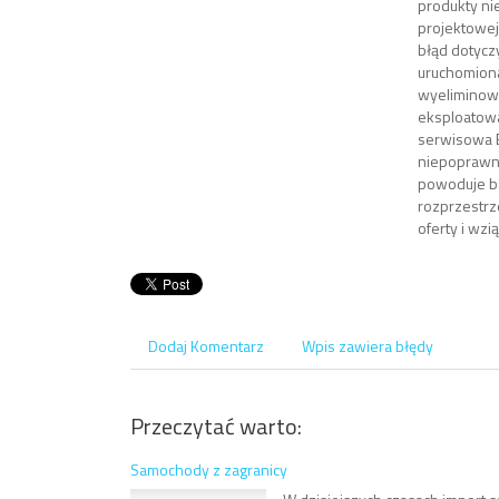
produkty n
projektowej
błąd dotycz
uruchomiona
wyeliminowa
eksploatow
serwisowa 
niepoprawny
powoduje ba
rozprzestrz
oferty i wzi
Dodaj Komentarz
Wpis zawiera błędy
Przeczytać warto:
Samochody z zagranicy