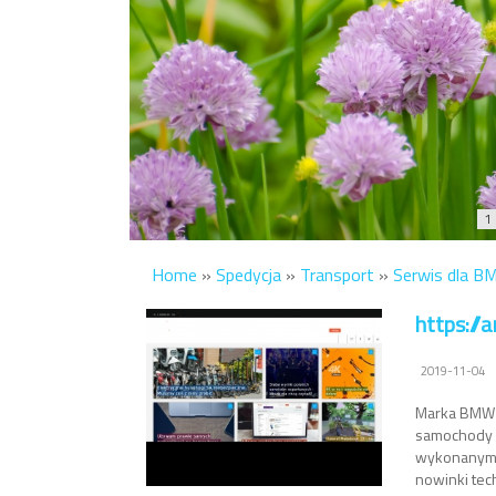
1
Home
»
Spedycja
»
Transport
»
Serwis dla 
https:/
2019-11-04
Marka BMW c
samochody o
wykonanymi,
nowinki tec