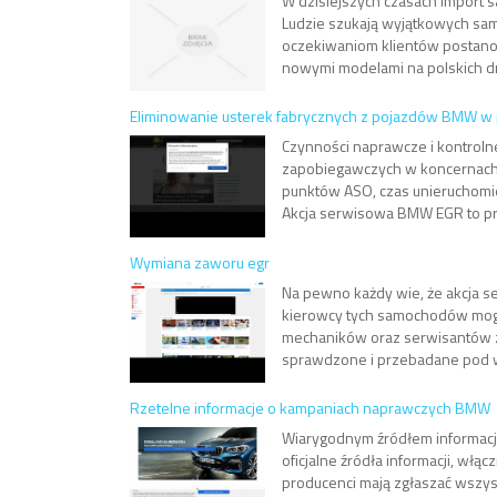
W dzisiejszych czasach import 
Ludzie szukają wyjątkowych sa
oczekiwaniom klientów postanow
nowymi modelami na polskich dro
Eliminowanie usterek fabrycznych z pojazdów BMW w
Czynności naprawcze i kontrol
zapobiegawczych w koncernach m
punktów ASO, czas unieruchomi
Akcja serwisowa BMW EGR to prz
Wymiana zaworu egr
Na pewno każdy wie, że akcja s
kierowcy tych samochodów mogli w
mechaników oraz serwisantów za
sprawdzone i przebadane pod 
Rzetelne informacje o kampaniach naprawczych BMW
Wiarygodnym źródłem informacj
oficjalne źródła informacji, wł
producenci mają zgłaszać wszys