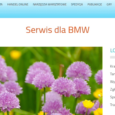
TA
HANDEL ONLINE
NARZĘDZIA WARSZTATOWE
SPEDYCJA
PUBLIKACJE
GRY
Serwis dla BMW
L
Kra
Tan
Wy
Zgł
Sp
Tra