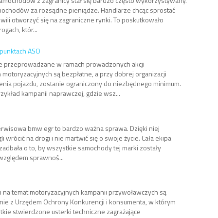
samochodów z zagranicy stał się bardzo często wykorzystywany.
mochodów za rozsądne pieniądze. Handlarze chcąc sprostać
ili otworzyć się na zagraniczne rynki. To poskutkowało
gach, któr...
 punktach ASO
ne przeprowadzane w ramach prowadzonych akcji
otoryzacyjnych są bezpłatne, a przy dobrej organizacji
enia pojazdu, zostanie ograniczony do niezbędnego minimum.
ykład kampanii naprawczej, gdzie wsz...
erwisowa bmw egr to bardzo ważna sprawa. Dzięki niej
rócić na drogi i nie martwić się o swoje życie. Cała ekipa
dbała o to, by wszystkie samochody tej marki zostały
względem sprawnoś...
i na temat motoryzacyjnych kampanii przywoławczych są
ącznie z Urzędem Ochrony Konkurencji i konsumenta, w którym
tkie stwierdzone usterki techniczne zagrażające