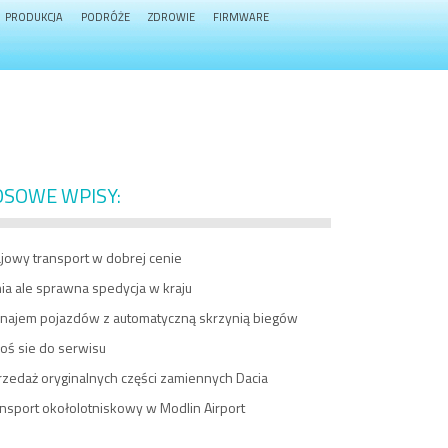
PRODUKCJA
PODRÓŻE
ZDROWIE
FIRMWARE
OSOWE WPISY:
jowy transport w dobrej cenie
ia ale sprawna spedycja w kraju
najem pojazdów z automatyczną skrzynią biegów
oś sie do serwisu
rzedaż oryginalnych części zamiennych Dacia
nsport okołolotniskowy w Modlin Airport