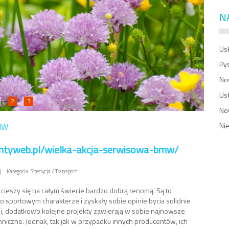
N
Usł
Py
No
Us
2
3
No
Ni
BMW
/antyweb.pl/wielka-akcja-serwisowa-bmw/
|
Kategoria: Spedycja / Transport
ieszy się na całym świecie bardzo dobrą renomą. Są to
 sportowym charakterze i zyskały sobie opinie bycia solidnie
 dodatkowo kolejne projekty zawierają w sobie najnowsze
hniczne. Jednak, tak jak w przypadku innych producentów, ich