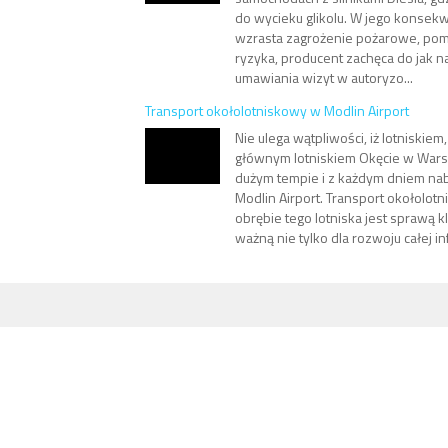
do wycieku glikolu. W jego konsekw
wzrasta zagrożenie pożarowe, po
ryzyka, producent zachęca do jak 
umawiania wizyt w autoryzo...
Transport okołolotniskowy w Modlin Airport
Nie ulega wątpliwości, iż lotniskiem
głównym lotniskiem Okęcie w Wars
dużym tempie i z każdym dniem nab
Modlin Airport. Transport okołolot
obrębie tego lotniska jest sprawą k
ważną nie tylko dla rozwoju całej inf