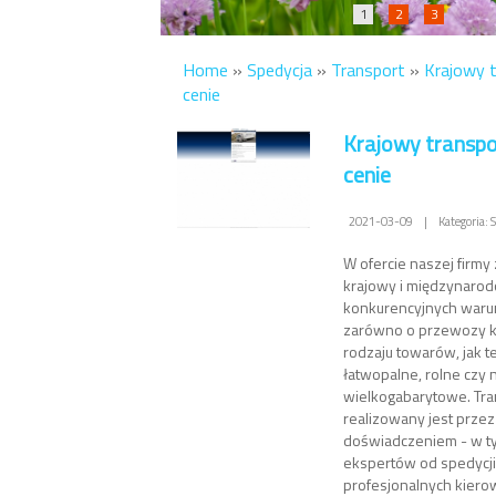
1
2
3
Home
»
Spedycja
»
Transport
»
Krajowy t
cenie
Krajowy transpo
cenie
2021-03-09
|
Kategoria: 
W ofercie naszej firmy 
krajowy i międzynaro
konkurencyjnych waru
zarówno o przewozy 
rodzaju towarów, jak t
łatwopalne, rolne czy
wielkogabarytowe. Tra
realizowany jest prze
doświadczeniem - w t
ekspertów od spedycji
profesjonalnych kie