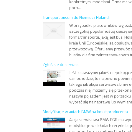
konkretnymi modelami. Firma ma w 
poch...
Transport busem do Niemiec i Holandii
W przypadku pracowników wyjeżdża
szczególną popularnością cieszy s
forma transportu, jaką jest bus. Hol
kraje Unii Europejskiej są obsługi
przewozową. Oferujemy przewóz 
busów dla firm zainteresowanych tr
Zgłoś sie do serwisu
Jeśli zauważymy jakieś niepokojąc
samochodzie, to na pewno powinni
takiego jak akcja serwisowa bmw eg
podczas niej możemy się przekona
naszym pojazdem jest w porządku i
wybrać się na naprawę lub wymianę ja
Modyfikacje w autach BMW na koszt producenta
Akcja serwisowa BMW EGR ma wp
modyfikacje w układach recyrkulacji
samochodach z silnikami Diesla, g