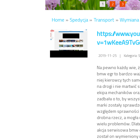
1
2
3
Home
»
Spedycja
»
Transport
»
Wymiana 
https://www.yo
v=1wKeeA9TvG
2019-11-25
|
Kategoria: 
Na pewno każdy wie, ż
bmw egr to bardzo waż
niej kierowcy tych sa
na drogi i nie martwić s
ekipa mechaników ora
zadbała o to, by wszys
marki zostały sprawd
względem sprawności z
drobna rzecz, a mogła
wielu problemów. Dlat
akcja serwisowa bmw e
został on wymieniony 