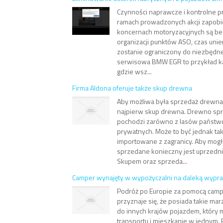
Czynności naprawcze i kontrolne
ramach prowadzonych akcji zapob
koncernach motoryzacyjnych są bez
organizacji punktów ASO, czas uni
zostanie ograniczony do niezbędn
serwisowa BMW EGR to przykład k
gdzie wsz...
Firma Aldona oferuje także skup drewna
Aby możliwa była sprzedaż drewna 
najpierw skup drewna. Drewno sp
pochodzi zarówno z lasów państwow
prywatnych. Może to być jednak t
importowane z zagranicy. Aby mogł
sprzedane konieczny jest uprzedn
Skupem oraz sprzeda...
Camper wynajęty w wypożyczalni na daleką wypr
Podróż po Europie za pomocą camp
przyznaje się, że posiada takie mar
do innych krajów pojazdem, który 
transportu i mieszkanie w jednym.