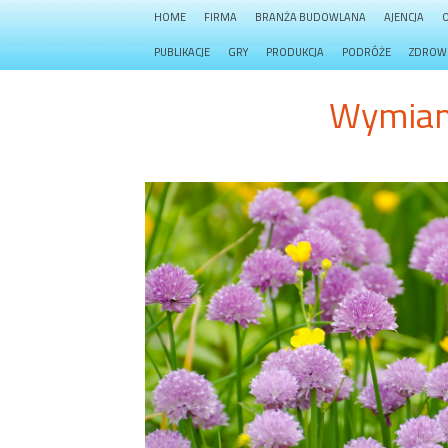
HOME
FIRMA
BRANŻA BUDOWLANA
AJENCJA
PUBLIKACJE
GRY
PRODUKCJA
PODRÓŻE
ZDROW
Wymian