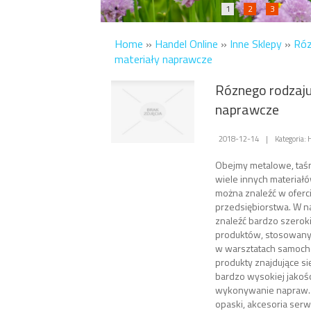
1
2
3
Home
»
Handel Online
»
Inne Sklepy
»
Róz
materiały naprawcze
Róznego rodzaju
naprawcze
2018-12-14
|
Kategoria: 
Obejmy metalowe, taśm
wiele innych materia
można znaleźć w oferc
przedsiębiorstwa. W n
znaleźć bardzo szerok
produktów, stosowany
w warsztatach samoch
produkty znajdujące si
bardzo wysokiej jakośc
wykonywanie napraw.
opaski, akcesoria ser