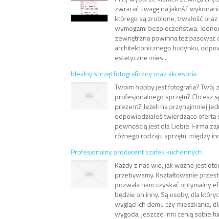
zwracać uwagę na jakość wykonania,
którego są zrobione, trwałość ora
wymogami bezpieczeństwa. Jednoc
zewnętrzna powinna też pasować d
architektonicznego budynku, odpow
estetyczne mies...
Idealny sprzęt fotograficzny oraz akcesoria.
Twoim hobby jest fotografia? Twó
profesjonalnego sprzętu? Chcesz 
prezent? Jeżeli na przynajmniej jed
odpowiedziałeś twierdząco oferta 
pewnością jest dla Ciebie. Firma za
różnego rodzaju sprzętu, między inny
Profesjonalny producent szafek kuchennych
Każdy z nas wie, jak ważne jest ot
przebywamy. Kształtowanie przestr
pozwala nam uzyskać optymalny efe
będzie on inny. Są osoby, dla który
wygląd ich domu czy mieszkania, dla
wygoda, jeszcze inni cenią sobie fun