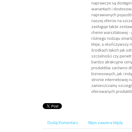
naprawcze są dostępn
wariantach i dostosow
naprawianych pojazdó
naszej ofercie na szc
zasługuje także zesta
chemii warsztatowej -
różnego rodzaju smaró
kleje, a skończywszy n
środkach takich jak od
szczelności czy penetr
bardzo atrakcyjne cen
produktów zarówno dl
biznesowych, jak i ind
stronie internetowej n
zamieszczamy szczegó
oferowanych produkt
Dodaj Komentarz
Wpis zawiera błędy