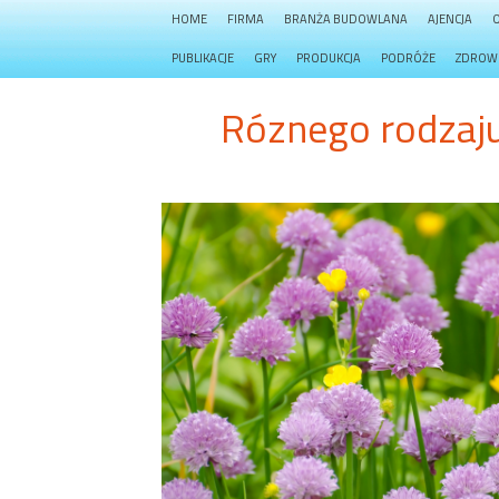
HOME
FIRMA
BRANŻA BUDOWLANA
AJENCJA
PUBLIKACJE
GRY
PRODUKCJA
PODRÓŻE
ZDROW
Róznego rodzaj