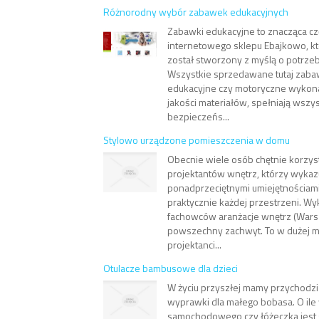
Różnorodny wybór zabawek edukacyjnych
Zabawki edukacyjne to znacząca cz
internetowego sklepu Ebajkowo, k
został stworzony z myślą o potrze
Wszystkie sprzedawane tutaj zaba
edukacyjne czy motoryczne wykona
jakości materiałów, spełniają wszy
bezpieczeńs...
Stylowo urządzone pomieszczenia w domu
Obecnie wiele osób chętnie korzys
projektantów wnętrz, którzy wykaz
ponadprzeciętnymi umiejętnościam
praktycznie każdej przestrzeni. W
fachowców aranżacje wnętrz (War
powszechny zachwyt. To w dużej mi
projektanci...
Otulacze bambusowe dla dzieci
W życiu przyszłej mamy przychodz
wyprawki dla małego bobasa. O ile 
samochodowego czy łóżeczka jest