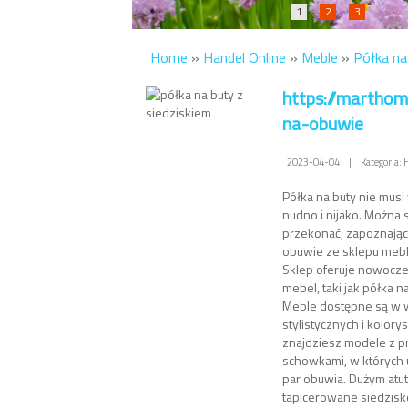
1
2
3
Home
»
Handel Online
»
Meble
»
Półka na
https://marthom
na-obuwie
2023-04-04
|
Kategoria:
Półka na buty nie musi
nudno i nijako. Można 
przekonać, zapoznając 
obuwie ze sklepu me
Sklep oferuje nowocze
mebel, taki jak półka n
Meble dostępne są w wi
stylistycznych i kolory
znajdziesz modele z p
schowkami, w których u
par obuwia. Dużym atut
tapicerowane siedzisk