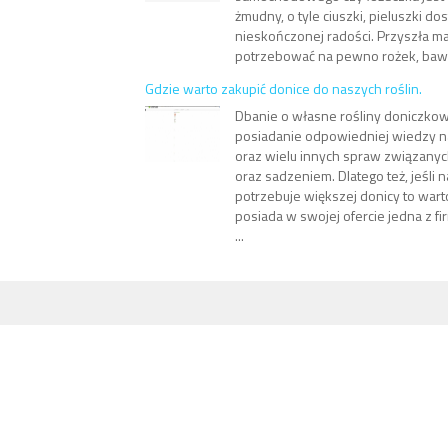
żmudny, o tyle ciuszki, pieluszki d
nieskończonej radości. Przyszła m
potrzebować na pewno rożek, baweł
Gdzie warto zakupić donice do naszych roślin.
Dbanie o własne rośliny doniczko
posiadanie odpowiedniej wiedzy na 
oraz wielu innych spraw związanyc
oraz sadzeniem. Dlatego też, jeśli n
potrzebuje większej donicy to wart
posiada w swojej ofercie jedna z fi
...